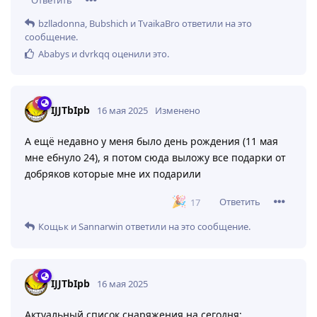
Ответить
bzlladonna
,
Bubshich
и
TvaikaBro
ответили на это
сообщение.
Ababys
и
dvrkqq
оценили это
.
IJJTbIpb
16 мая 2025
Изменено
А ещё недавно у меня было день рождения (11 мая
мне ебнуло 24), я потом сюда выложу все подарки от
добряков которые мне их подарили
Ответить
17
Кощьк
и
Sannarwin
ответили на это сообщение.
IJJTbIpb
16 мая 2025
Актуальный список снаряжения на сегодня: