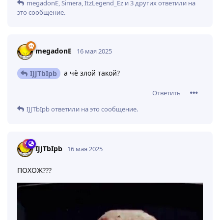
megadonE
,
Simera
,
ItzLegend_Ez
и
3
других
ответили на
это сообщение.
megadonE
16 мая 2025
а чё злой такой?
IJJTbIpb
Ответить
IJJTbIpb
ответили на это сообщение.
IJJTbIpb
16 мая 2025
ПОХОЖ???