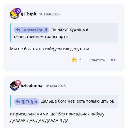
IJJTbIpb
16 мая 2025
ты нахуя куришь в
CancerLiquid
общественном транспорте
Мы не богаты но кайфуем как депутаты
Ответить
2
bzlladonna
16 мая 2025
Дальше бога нет, есть только штырь
IJJTbIpb
с присадочками чи що? без присадочек нибуду
ДААААБ ДАБ ДАБ ДАААА Я ДА