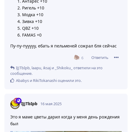
Антарес +10
Ригель +10
Модка +10
Зивка +10
QBZ +10
FAMAS +0
Пу-пу-пууууу, ебать я пельменей сожрал бля сейчас
Ответить
6
IJJTbIpb
,
laapu
,
iksaj
и
_Shikoku_
ответили на это
сообщение.
Ababys
и
RikiTokanashi
оценили это
.
IJJTbIpb
16 мая 2025
Это я маме цветы дарил когда у меня день рождения
был