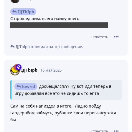
IJJTbIpb
С прошедшим, всего наилучшего
Надеюсь тебя забанят и ты станешь человеком
Ответить
IJJTbIpb
ответили на это сообщение.
IJJTbIpb
16 мая 2025
дообещался??? Ну вот иди теперь в
lowrid
игру добавляй все это че сидишь то епта
Сам на себя напиздел в итоге.. Ладно пойду
гардеробом займусь, рубашки свои переглажу хотя
бы
Ответить