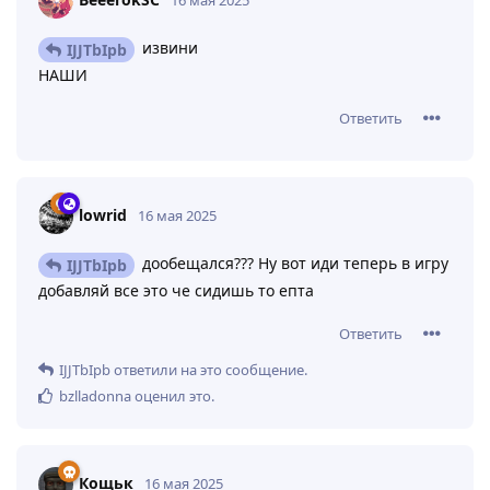
16 мая 2025
извини
IJJTbIpb
НАШИ
Ответить
lowrid
16 мая 2025
дообещался??? Ну вот иди теперь в игру
IJJTbIpb
добавляй все это че сидишь то епта
Ответить
IJJTbIpb
ответили на это сообщение.
bzlladonna
оценил это
.
Кощьк
16 мая 2025