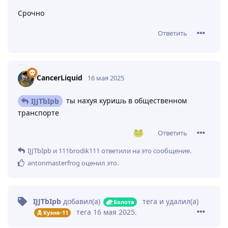
Срочно
Ответить
CancerLiquid
16 мая 2025
ты нахуя куришь в общественном
IJJTbIpb
транспорте
Ответить
IJJTbIpb
и
111brodik111
ответили на это сообщение.
antonmasterfrog
оценил это
.
IJJTbIpb
добавил(а)
тега
и удалил(а)
Болота
тега
16 мая 2025
.
Кузня-11