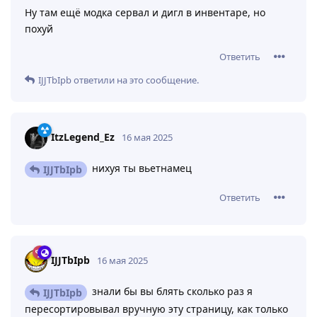
Ответить
lowrid
оценил это
.
IJJTbIpb
16 мая 2025
Актуальный список снаряжения на
IJJTbIpb
сегодня: