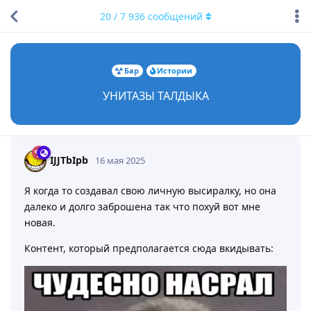
20
/
7 936
сообщений
Бар
Истории
УНИТАЗЫ ТАЛДЫКА
IJJTbIpb
16 мая 2025
Я когда то создавал свою личную высиралку, но она
далеко и долго заброшена так что похуй вот мне
новая.
Контент, который предполагается сюда вкидывать: