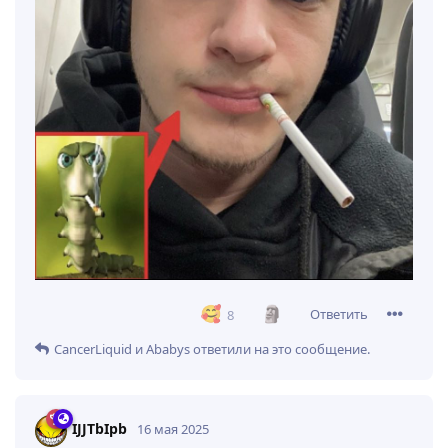
Ответить
8
CancerLiquid
и
Ababys
ответили на это сообщение.
IJJTbIpb
16 мая 2025