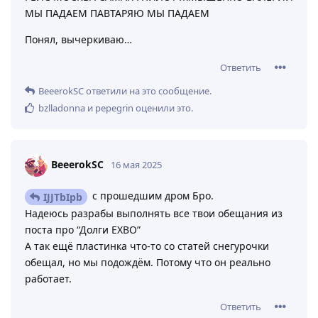
МЫ ПАДАЕМ ПАВТАРЯЮ МЫ ПАДАЕМ
Понял, вычеркиваю…
Ответить
BeeerokSC
ответили на это сообщение.
bzlladonna
и
pepegrin
оценили это
.
BeeerokSC
16 мая 2025
с прошедшим дром Бро.
IJJTbIpb
Надеюсь разрабы выполнять все твои обещания из
поста про “Долги EXBO”
А так ещё пластинка что-то со статей снегурочки
обещал, но мы подождём. Потому что он реально
работает.
Ответить