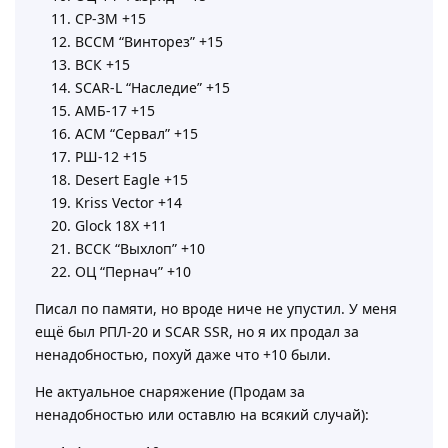
СР-3М +15
ВССМ “Винторез” +15
ВСК +15
SCAR-L “Наследие” +15
АМБ-17 +15
АСМ “Сервал” +15
РШ-12 +15
Desert Eagle +15
Kriss Vector +14
Glock 18X +11
ВССК “Выхлоп” +10
ОЦ “Пернач” +10
Писал по памяти, но вроде ниче не упустил. У меня
ещё был РПЛ-20 и SCAR SSR, но я их продал за
ненадобностью, похуй даже что +10 были.
Не актуальное снаряжение (Продам за
ненадобностью или оставлю на всякий случай):