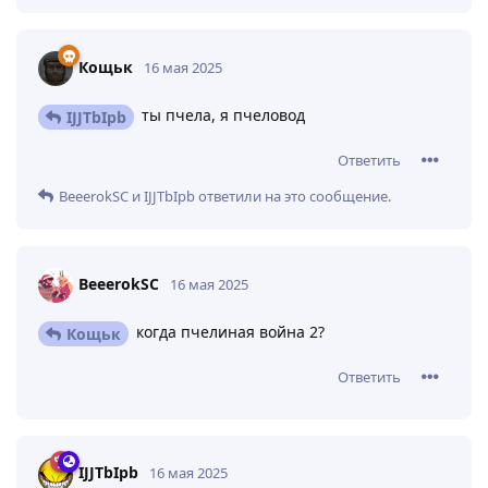
Кощьк
16 мая 2025
ты пчела, я пчеловод
IJJTbIpb
Ответить
BeeerokSC
и
IJJTbIpb
ответили на это сообщение.
BeeerokSC
16 мая 2025
когда пчелиная война 2?
Кощьк
Ответить
IJJTbIpb
16 мая 2025