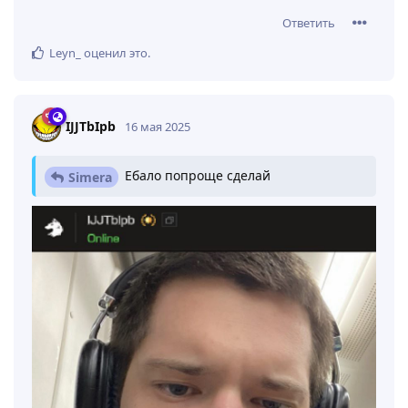
Ответить
Leyn_
оценил это
.
IJJTbIpb
16 мая 2025
Ебало попроще сделай
Simera