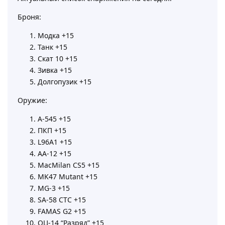
Броня:
Модка +15
Танк +15
Скат 10 +15
Зивка +15
Долгопузик +15
Оружие:
А-545 +15
ПКП +15
L96A1 +15
AA-12 +15
MacMilan CS5 +15
MK47 Mutant +15
MG-3 +15
SA-58 CTC +15
FAMAS G2 +15
ОЦ-14 “Разряд” +15