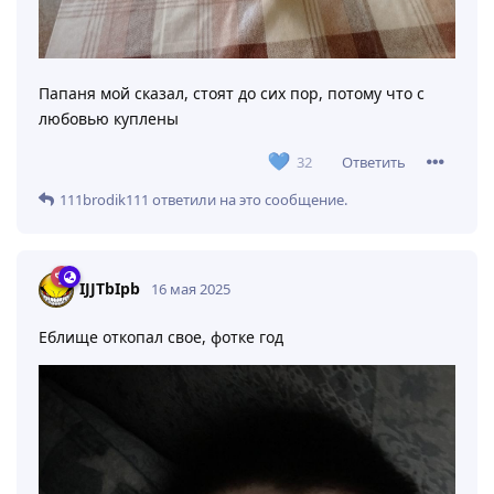
Папаня мой сказал, стоят до сих пор, потому что с
любовью куплены
Ответить
32
111brodik111
ответили на это сообщение.
IJJTbIpb
16 мая 2025
Еблище откопал свое, фотке год