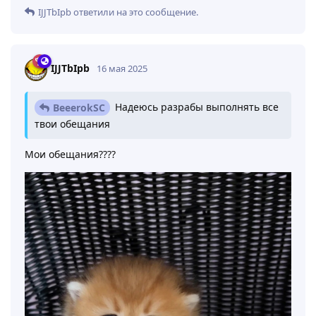
IJJTbIpb
ответили на это сообщение.
IJJTbIpb
16 мая 2025
Надеюсь разрабы выполнять все
BeeerokSC
твои обещания
Мои обещания????