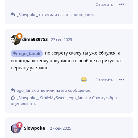
Ответить
_Slowpoke_
ответили на это сообщение.
dima989753
27 сен 2025
по секрету скажу ты уже ёбнулся, а
ego_fanak
вот когда легенду получишь то вообще в трихуе на
нервану улетишь
Ответить
ego_fanak
ответили на это сообщение.
_Slowpoke_
,
SmileMySweet
,
ego_fanak
и
Свинтусябра
оценили это
.
_Slowpoke_
27 сен 2025