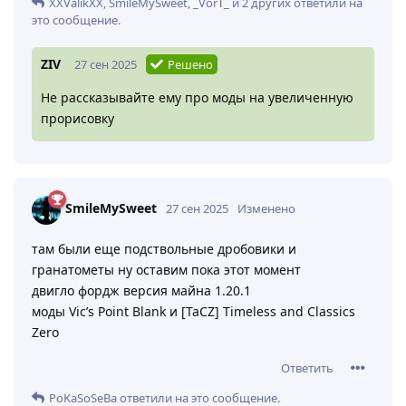
XXValikXX
,
SmileMySweet
,
_VorT_
и
2
других
ответили на
это сообщение.
ZIV
27 сен 2025
Решено
Не рассказывайте ему про моды на увеличенную
прорисовку
SmileMySweet
27 сен 2025
Изменено
там были еще подствольные дробовики и
гранатометы ну оставим пока этот момент
двигло фордж версия майна 1.20.1
моды Vic’s Point Blank и [TaCZ] Timeless and Classics
Zero
Ответить
PoKaSoSeBa
ответили на это сообщение.