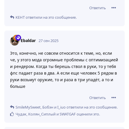
Ответить
KEHT
ответили на это сообщение.
Ebaldar
27 сен 2025
Это, конечно, не совсем относится к теме, но, если
че, у этого мода огромные проблемы с оптимизацией
и рендером. Когда ты берешь ствол в руки, то у тебя
фпс падает раза в два. А если еще человек 5 рядом в
руки возьмут оружие, то и раза в три упадёт, а то и
больше
Ответить
SmileMySweet
,
Бобэн
и
I_iuo
ответили на это сообщение.
Чудак
,
Колян_Сиплый
и
SWATGAF
оценили это
.