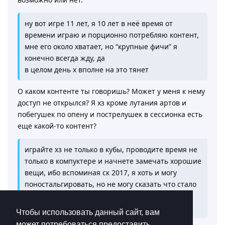
ну вот игре 11 лет, я 10 лет в неё время от
времени играю и порционно потребляю контент,
мне его около хватает, но “крупные фичи” я
конечно всегда жду, да
в целом день х вполне на это тянет
О каком контенте ты говоришь? Может у меня к нему
доступ не открылся? Я хз кроме лутания артов и
побегушек по опену и пострелушек в сессионка есть
еще какой-то контент?
играйте хз не только в кубы, проводите время не
только в компуктере и начнете замечать хорошие
вещи, ибо вспоминая ск 2017, я хоть и могу
поностальгировать, но не могу сказать что стало
хуже
над игрой работают и она развивается
Чтобы использовать данный сайт, вам
может потребоваться предоставить