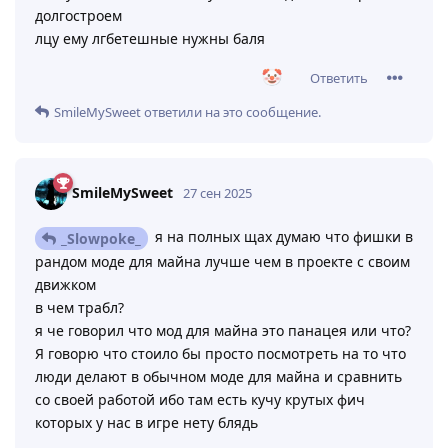
долгостроем
лцу ему лгбетешные нужны баля
Ответить
SmileMySweet
ответили на это сообщение.
SmileMySweet
27 сен 2025
я на полных щах думаю что фишки в
_Slowpoke_
рандом моде для майна лучше чем в проекте с своим
движком
в чем трабл?
я че говорил что мод для майна это панацея или что?
Я говорю что стоило бы просто посмотреть на то что
люди делают в обычном моде для майна и сравнить
со своей работой ибо там есть кучу крутых фич
которых у нас в игре нету блядь