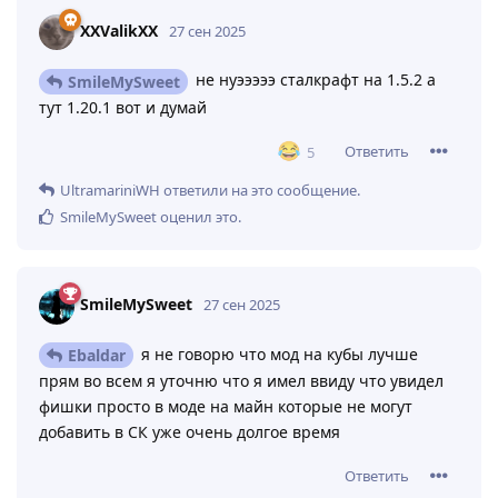
XXValikXX
27 сен 2025
не нуэээээ сталкрафт на 1.5.2 а
SmileMySweet
тут 1.20.1 вот и думай
Ответить
5
UltramariniWH
ответили на это сообщение.
SmileMySweet
оценил это
.
SmileMySweet
27 сен 2025
я не говорю что мод на кубы лучше
Ebaldar
прям во всем я уточню что я имел ввиду что увидел
фишки просто в моде на майн которые не могут
добавить в СК уже очень долгое время
Ответить