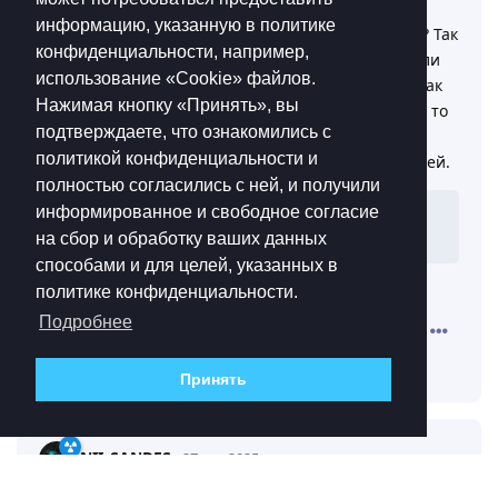
Просто легендарная фраза. Играйте не только в
информацию, указанную в политике
кубы… Че хотите норм геймплей? Норм механики? Так
конфиденциальности, например,
идите в другую игру! Такая у тебя логика? Друг если
использование «Cookie»‎ файлов.
постоянно искать всему оправдания и пытаться как
Нажимая кнопку «Принять», вы
глист извиваться нежелая признавать проблемы, то
подтверждаете, что ознакомились с
постепенно игра загнется ну или превратится в
политикой конфиденциальности и
донатную помойку с платными крутками и энергией.
полностью согласились с ней, и получили
информированное и свободное согласие
а ещё я считаю что баланс НОРМАЛЬНЫЙ
на сбор и обработку ваших данных
НО БЛЯТЬ НОВАЯ МЕТА СКОРОСТИ…
способами и для целей, указанных в
Какое-то противоречивое высказывание…
политике конфиденциальности.
Подробнее
Ответить
_Slowpoke_
и
kravv285
ответили на это сообщение.
Принять
NII_SANDES
27 сен 2025