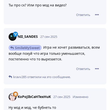
Ты про ск? Или про мод на видео?
Ответить
NII_SANDES
27 сен 2025
Игра не хочет развиваться, всем
SmileMySweet
вообще похуй что игра только уменьшается,
постепенно что то вырезается.
Ответить
kravv285
ответили на это сообщение.
KoPoJIbCaHTexHuK
27 сен 2025
Изменено
Ну мод и мод, че бубнеть то