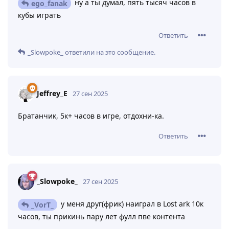
ну а ты думал, пять тысяч часов в
ego_fanak
кубы играть
Ответить
_Slowpoke_
ответили на это сообщение.
Jeffrey_E
27 сен 2025
Братанчик, 5к+ часов в игре, отдохни-ка.
Ответить
_Slowpoke_
27 сен 2025
у меня друг(фрик) наиграл в Lost ark 10к
_VorT_
часов, ты прикинь пару лет фулл пве контента