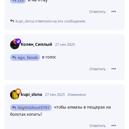
ZIV
Ответить
kupi_slona
ответили на это сообщение.
Колян_Сиплый
27 сен 2025
в голос
ego_fanak
Ответить
kupi_slona
27 сен 2025
Изменено
чтобы алмазы в пещерах на
NightGhost5791
болотах копать?
Ответить