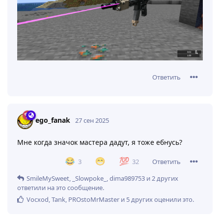
Ответить
ego_fanak
27 сен 2025
Мне когда значок мастера дадут, я тоже ебнусь?
Ответить
3
32
SmileMySweet
,
_Slowpoke_
,
dima989753
и
2
других
ответили на это сообщение.
Vocxod
,
Tank
,
PROstoMrMaster
и
5
других
оценили это
.