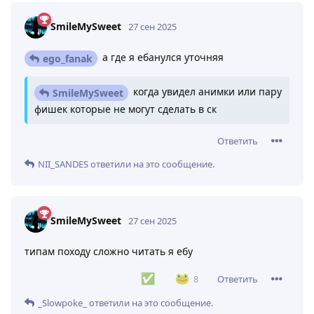
SmileMySweet
27 сен 2025
а где я ебанулся уточняя
ego_fanak
когда увидел анимки или пару
SmileMySweet
фишек которые не могут сделать в ск
Ответить
NII_SANDES
ответили на это сообщение.
SmileMySweet
27 сен 2025
типам походу сложно читать я ебу
Ответить
8
_Slowpoke_
ответили на это сообщение.