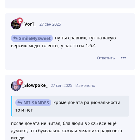
_VorT_
27 сен 2025
ну ты сравнил, тут на какую
SmileMySweet
версию моды то ёпты, у нас то на 1.6.4
Ответить
_Slowpoke_
27 сен 2025
Изменено
кроме доната рациональности
NII_SANDES
то и нет
после доната не читал, бля люди в 2к25 все ещё
думают, что буквально каждая механика ради него
икс ди