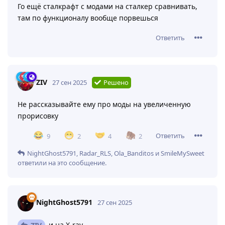
Го ещё сталкрафт с модами на сталкер сравнивать,
там по функционалу вообще порвешься
Ответить
ZIV
27 сен 2025
Решено
Не рассказывайте ему про моды на увеличенную
прорисовку
Ответить
9
2
4
2
NightGhost5791
,
Radar_RLS
,
Ola_Banditos
и
SmileMySweet
ответили на это сообщение.
NightGhost5791
27 сен 2025
и на X-ray