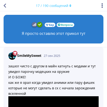
17
/
190
сообщений
Бар
Вопросы
Я просто оставлю этот прикол тут
SmileMySweet
27 сен 2025
зашел чисто с другом в майн катнуть с модами и тут
увидел парочку модецких на оружие
И О БОЖЕ!
как же я орал когда увидел анимки или пару фишек
которые не могут сделать в ск с начала зарождения
вселенной