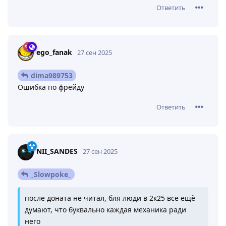
Ответить
ego_fanak
27 сен 2025
dima989753
Ошибка по фрейду
Ответить
NII_SANDES
27 сен 2025
_Slowpoke_
после доната не читал, бля люди в 2к25 все ещё
думают, что буквально каждая механика ради
него