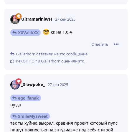
UltramariniWH
27 сен 2025
ск на 1.6.4
XXValikXX
Ответить
Gjallarhorn
ответили на это сообщение.
neKOHHOP
и
Gjallarhorn
оценили это
.
_Slowpoke_
27 сен 2025
ego_fanak
ну да
SmileMySweet
так ты хуйню высрал, сравнил проект который пупс
пишут полностью на энтузиазме под себя с игрой