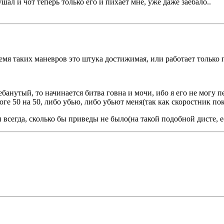
ал и чот теперь только его и пихает мне, уже даже заебало..
емя таких маневров это штука достижимая, или работает только 
банутый, то начинается битва говна и мочи, ибо я его не могу пе
оге 50 на 50, либо убью, либо убьют меня(так как скоростник пока
и всегда, сколько бы приведы не было(на такой подобной дисте, 