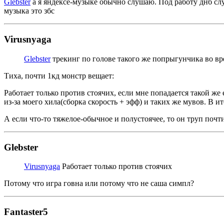
Glebster
а я яндексе-музыке обычно слушаю. Под работу днб слуш
музыка это збс
Virusnyaga
Glebster
трекинг по голове такого же попрыгунчика во вр
Тиха, почти 1кд монстр вещает:
Работает только против стоячих, если мне попадается такой же е
из-за моего хила(сборка скорость + эфф) и таких же мувов. В ит
А если что-то тяжелое-обычное и полустоячее, то он труп почт
Glebster
Virusnyaga
Работает только против стоячих
Потому что игра говна или потому что не саша симпл?
Fantaster5