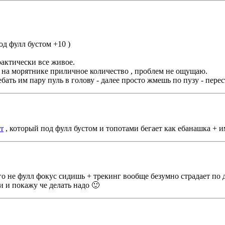
од фулл бустом +10 )
актически все живое.
 на морятнике приличное количество , проблем не ощущаю.
ать им пару пуль в голову - далее просто жмешь по пузу - пере
r
, который под фулл бустом и топотами бегает как ебанашка + 
сего не фулл фокус сидишь + трекинг вообще безумно страдает по
 и покажу че делать надо 🙂