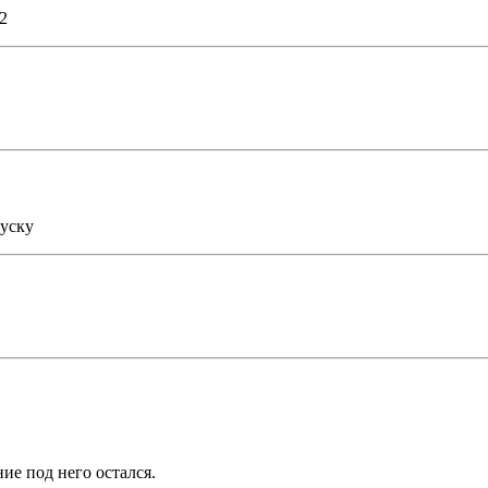
2
пуску
ие под него остался.