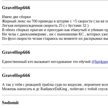
GraveHop666
Имею две сборки
Жирный люкс на 700 приведы в штурме с +5 скорости ( на кв п
Легкая непринужденная скорость 25 ( с бустами 32 )
В обеих сборках прыгаю и приседаю как ебанутый и убиваю пр
Ни челы с джекхаммерами , ни с нынешними КС , которых уже
По фулл скорости челам стараюсь на моменте их распрыжки вьеб
GraveHop666
Единственный кто вызывает негодование это ебучий
@baykony
GraveHop666
А так у тебя с реакцией траблы судя по видосам , вероятнее в
Можешь написать в дс RadianceDaKing , побегаю с тобой спуски
Sodomit