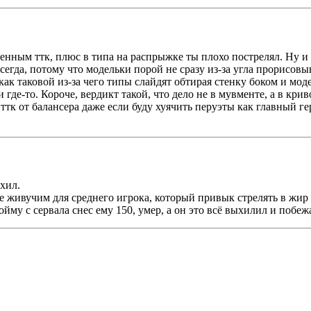
твенным ттк, плюс в типа на распрыжке ты плохо пострелял. Ну
егда, потому что модельки порой не сразу из-за угла прорисовыв
как таковой из-за чего типы слайдят обтирая стенку боком и мод
 где-то. Короче, вердикт такой, что дело не в мувменте, а в кри
ттк от балансера даже если буду хуячить перуэты как главный гер
хил.
 живучим для среднего игрока, который привык стрелять в жир 
ойму с сервала снес ему 150, умер, а он это всё выхилил и побеж