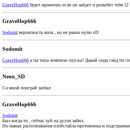
GraveHop666
будет иронично если он зайдет и разъебет тебя 12 
GraveHop666
Sodomit
вероятность мала , но не равна нулю xD
Sodomit
GraveHop666
а ты типа чемпион спуска? Давай сюда гайд по с
Neon_SD
Со мной поиграй заебал
GraveHop666
Sodomit
Был когда-то , сейчас хуй на дуэли забил.
Но навык распознавания плейстайла противника и подстраиван