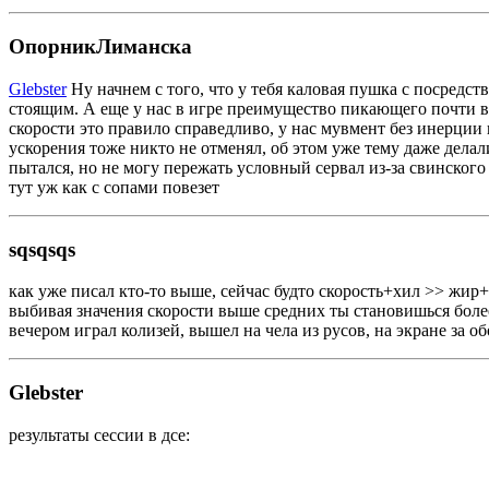
ОпорникЛиманска
Glebster
Ну начнем с того, что у тебя каловая пушка с посредс
стоящим. А еще у нас в игре преимущество пикающего почти вс
скорости это правило справедливо, у нас мувмент без инерции 
ускорения тоже никто не отменял, об этом уже тему даже делали
пытался, но не могу пережать условный сервал из-за свинского 
тут уж как с сопами повезет
sqsqsqs
как уже писал кто-то выше, сейчас будто скорость+хил >> жир+
выбивая значения скорости выше средних ты становишься более
вечером играл колизей, вышел на чела из русов, на экране за об
Glebster
результаты сессии в дсе: