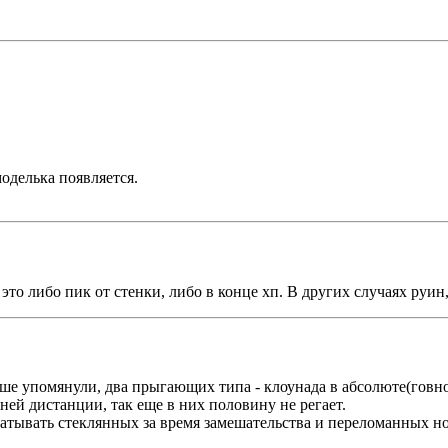
моделька появляется.
то либо пик от стенки, либо в конце хп. В других случаях руин, 
ыше упомянули, два прыгающих типа - клоунада в абсолюте(говн
ней дистанции, так еще в них половину не регает.
матывать стеклянных за время замешательства и переломанных но