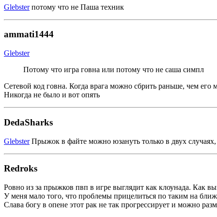
Glebster
потому что не Паша техник
ammati1444
Glebster
Потому что игра говна или потому что не саша симпл
Сетевой код говна. Когда врага можно сбрить раньше, чем его 
Никогда не было и вот опять
DedaSharks
Glebster
Прыжок в файте можно юзануть только в двух случаях, э
Redroks
Ровно из за прыжков пвп в игре выглядит как клоунада. Как в
У меня мало того, что проблемы прицелиться по таким на ближ
Слава богу в опене этот рак не так прогрессирует и можно раз