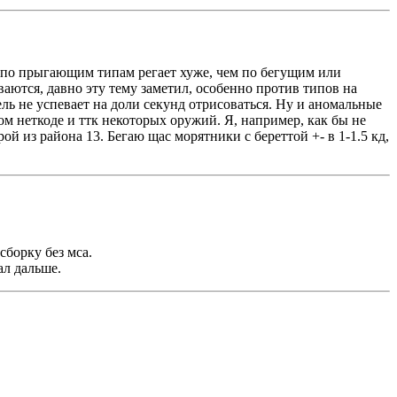
 и по прыгающим типам регает хуже, чем по бегущим или
аются, давно эту тему заметил, особенно против типов на
ель не успевает на доли секунд отрисоваться. Ну и аномальные
вом неткоде и ттк некоторых оружий. Я, например, как бы не
ой из района 13. Бегаю щас морятники с береттой +- в 1-1.5 кд,
сборку без мса.
ал дальше.