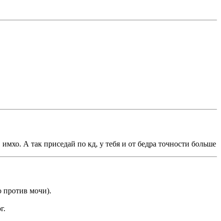
имхо. А так приседай по кд, у тебя и от бедра точности больше
о против мочи).
г.