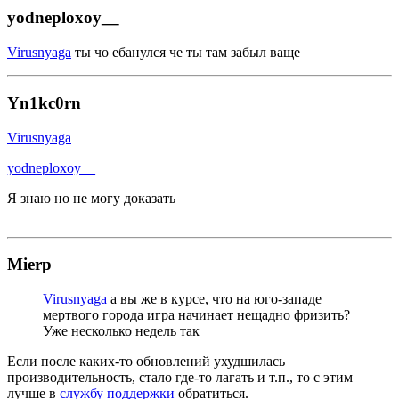
yodneploxoy__
Virusnyaga
ты чо ебанулся че ты там забыл ваще
Yn1kc0rn
Virusnyaga
yodneploxoy__
Я знаю но не могу доказать
Mierp
Virusnyaga
а вы же в курсе, что на юго-западе
мертвого города игра начинает нещадно фризить?
Уже несколько недель так
Если после каких-то обновлений ухудшилась
производительность, стало где-то лагать и т.п., то с этим
лучше в
службу поддержки
обратиться.