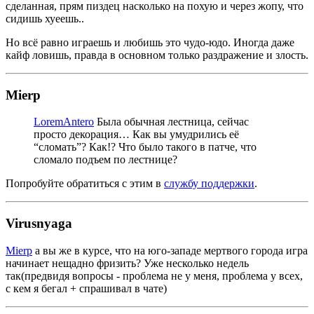
сделанная, прям пиздец насколько на похую и через жопу, что
сидишь хуеешь..
Но всё равно играешь и любишь это чудо-юдо. Иногда даже
кайф ловишь, правда в основном только раздражение и злость.
Mierp
LoremAntero
Была обычная лестница, сейчас
просто декорация… Как вы умудрились её
“сломать”? Как!? Что было такого в патче, что
сломало подъем по лестнице?
Попробуйте обратиться с этим в
службу поддержки
.
Virusnyaga
Mierp
а вы же в курсе, что на юго-западе мертвого города игра
начинает нещадно фризить? Уже несколько недель
так(предвидя вопросы - проблема не у меня, проблема у всех,
с кем я бегал + спрашивал в чате)