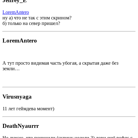
Jeffrey_E
LoremAntero
ну а) что не так с этим скрином?
б) только на север пришел?
LoremAntero
А тут просто видимая часть убогая, а скрытая даже без
земли…
Virusnyaga
11 лет геймдева момент)
DeathNyaurrr
Не думаю, что починили (скрину недели 3) лови ещё рофлс с