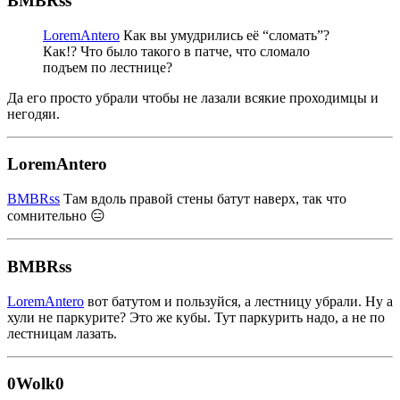
BMBRss
LoremAntero
Как вы умудрились её “сломать”?
Как!? Что было такого в патче, что сломало
подъем по лестнице?
Да его просто убрали чтобы не лазали всякие проходимцы и
негодяи.
LoremAntero
BMBRss
Там вдоль правой стены батут наверх, так что
сомнительно 😑
BMBRss
LoremAntero
вот батутом и пользуйся, а лестницу убрали. Ну а
хули не паркурите? Это же кубы. Тут паркурить надо, а не по
лестницам лазать.
0Wolk0