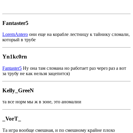
Fantaster5
LoremAntero
они еще на корабле лестницу к тайнику сломали,
который в трубе
Yn1kc0rn
Fantaster5
Ну она там сломана но работает раз через раз а вот
за трубу не как нельзя зацепится)
Kelly_GreeN
та все норм мы ж в зоне, это аномалии
_VorT_
Та игра вообще смешная, и по смешному крайне плохо