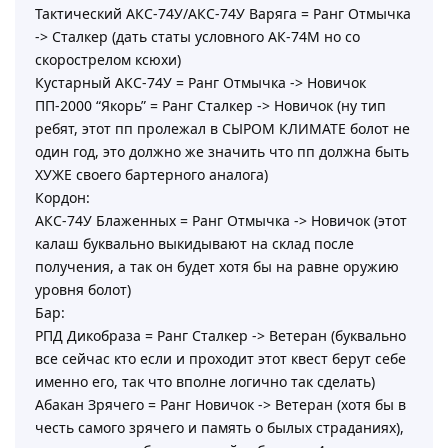
Тактический АКС-74У/АКС-74У Варяга = Ранг Отмычка
-> Сталкер (дать статы условного АК-74М но со
скорострелом ксюхи)
Кустарный АКС-74У = Ранг Отмычка -> Новичок
ПП-2000 “Якорь” = Ранг Сталкер -> Новичок (ну тип
ребят, этот пп пролежал в СЫРОМ КЛИМАТЕ болот не
один год, это должно же значить что пп должна быть
ХУЖЕ своего бартерного аналога)
Кордон:
АКС-74У Блаженных = Ранг Отмычка -> Новичок (этот
калаш буквально выкидывают на склад после
получения, а так он будет хотя бы на равне оружию
уровня болот)
Бар:
РПД Дикобраза = Ранг Сталкер -> Ветеран (буквально
все сейчас кто если и проходит этот квест берут себе
именно его, так что вполне логично так сделать)
Абакан Зрячего = Ранг Новичок -> Ветеран (хотя бы в
честь самого зрячего и память о былых страданиях),