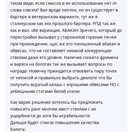
таком виде, если смысла в их использовании нет от
слова совсем? Вал вроде неплох, но он существует в
бартере в ветеранском варианте, тут же в
сталкерском как эхо прошлого бартера. РПД так же
как и вал, обе вариации. АБАКАН Зрячего, который до
перестройки вызывал у старожилов горение печки
при прохождении, щас же это поношенный абакан в
обвесах, что не составляет никакой конкуренции
стволам даже его уровня. Наличие сюжета фримена
и варяга на болотах так же вызывает вопросы по
награде. Новичку приходится отвоевать пару точек
от неписей и правильно выбрать диалоги что бы
получить всратый калаш с хорошими обвесами НО с
уебищными статами белой ксюхи.
Как варик решения хотелось бы предложить
повысить ранг многим квест стволам с их
ущербности до хотя бы играбельности
Дальше будет список повышения качества
Болота: