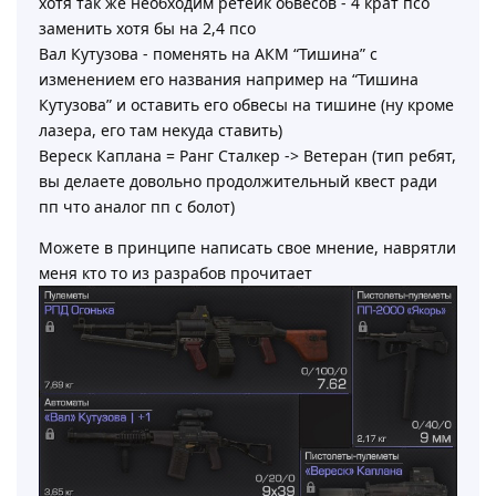
хотя так же необходим ретейк обвесов - 4 крат псо
заменить хотя бы на 2,4 псо
Вал Кутузова - поменять на АКМ “Тишина” с
изменением его названия например на “Тишина
Кутузова” и оставить его обвесы на тишине (ну кроме
лазера, его там некуда ставить)
Вереск Каплана = Ранг Сталкер -> Ветеран (тип ребят,
вы делаете довольно продолжительный квест ради
пп что аналог пп с болот)
Можете в принципе написать свое мнение, наврятли
меня кто то из разрабов прочитает