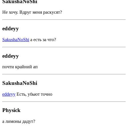
SakushaNoShi
Не хочу. Вдруг меня раскусят?
eddeyy
SakushaNoShi
а есть за что?
eddeyy
почти крайний ап
SakushaNoShi
eddeyy
Есть, убьют точно
Physick
а лимоны дадут?