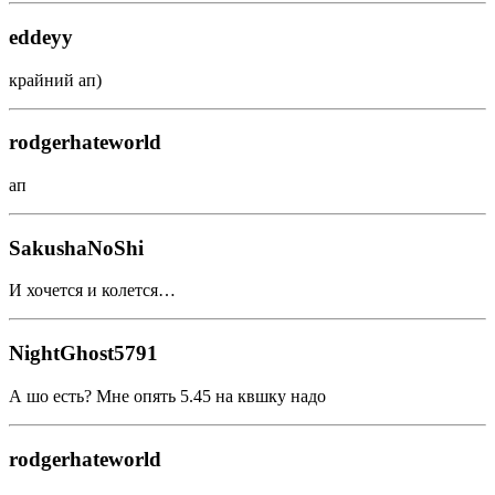
eddeyy
крайний ап)
rodgerhateworld
ап
SakushaNoShi
И хочется и колется…
NightGhost5791
А шо есть? Мне опять 5.45 на квшку надо
rodgerhateworld