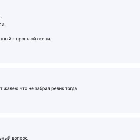
.
ли.
анный с прошлой осени.
ет жалею что не забрал ревик тогда
ьный вопрос.