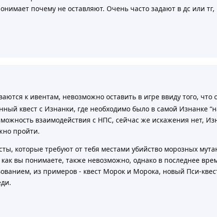
онимает почему не оставляют. Очень часто задают в дс или тг, 
аются к ивентам, невозможно оставить в игре ввиду того, что 
нный квест с Изнанки, где необходимо было в самой Изнанке “
можность взаимодействия с НПС, сейчас же искажения нет, Изн
ожно пройти.
есты, которые требуют от тебя местами убийство морозных мут
 как вы понимаете, также невозможно, однако в последнее вре
ованием, из примеров - квест Морок и Морока, новый Пси-квест
еди.