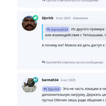
Djorick
ответили на это сообщение.
Djorick
4 окт 2025
Изменено
Из другого примера 
barmeh34
или взаимодействия с Теплышами, ч
А почему же? Можно же дать доступ к 
barmeh34
ответили на это сообщение.
barmeh34
4 окт 2025
Это не часть локации и н
Djorick
дополнительную нагрузку. Держать ц
пустых Обочин лишь ради общения с п