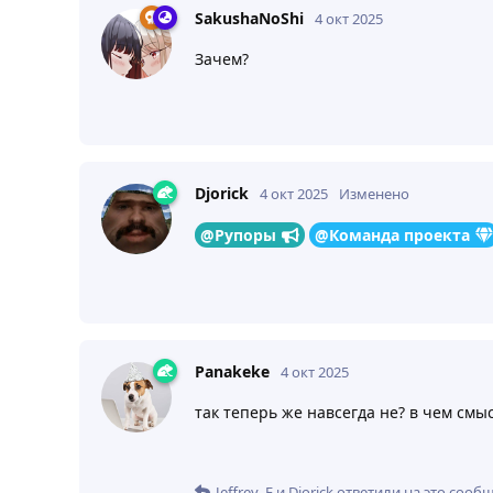
SakushaNoShi
4 окт 2025
Зачем?
Djorick
4 окт 2025
Изменено
@Рупоры
@Команда проекта
Panakeke
4 окт 2025
так теперь же навсегда не? в чем смыс
Jeffrey_E
и
Djorick
ответили на это сооб