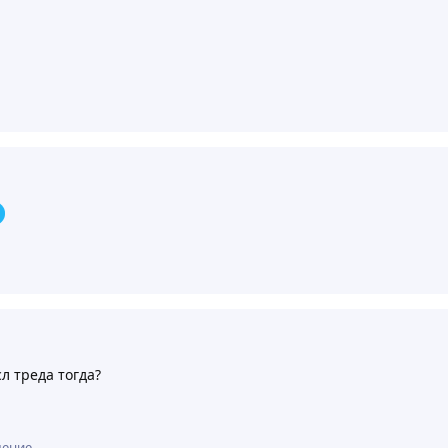
л треда тогда?
щение.