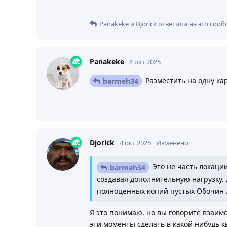
Panakeke
и
Djorick
ответили на это сооб
Panakeke
4 окт 2025
Разместить на одну ка
barmeh34
Djorick
4 окт 2025
Изменено
Это не часть локаци
barmeh34
создавая дополнительную нагрузку.
полноценных копий пустых Обочин л
Я это понимаю, но вы говорите взаим
эти моменты сделать в какой нибудь к