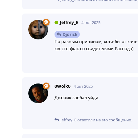
Jeffrey_E
4 окт 2025
Djorick
По разным причинам, хотя-бы от каче
квестов(как со свидетелями Распада).
0Wolk0
4 окт 2025
Джорик заебал уйди
Jeffrey_E
ответили на это сообщение.