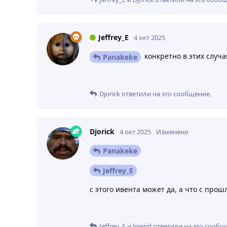
Jeffrey_E
4 окт 2025
конкретно в этих случая
Panakeke
Djorick
ответили на это сообщение.
Djorick
4 окт 2025
Изменено
Panakeke
Jeffrey_E
с этого ивента может да, а что с про
Jeffrey_E
и
lowrid
ответили на это сообщ