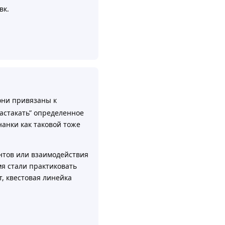
вк.
Ответить
они привязаны к
настакать” определенное
анки как таковой тоже
антов или взаимодействия
мя стали практиковать
, квестовая линейка
Ответить