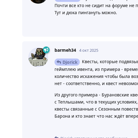
Почти все кто не сидит на форуме не п
Тут и дюка пингануть можно.
barmeh34
4 окт 2025
Квесты, которые подвязыв
Djorick
геймплею ивента, из примера - време
количество искажения чтобы была воз
нет - соответственно, и квест невозм
Из другого примера - Бурановские кв
с Теплышами, что в текущих условиях,
квесты связанные с Сезонным повеств
Барона и кто знает что нас ждёт впер