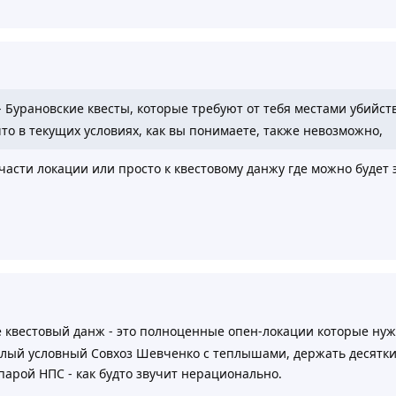
- Бурановские квесты, которые требуют от тебя местами убийс
то в текущих условиях, как вы понимаете, также невозможно,
части локации или просто к квестовому данжу где можно будет э
е квестовый данж - это полноценные опен-локации которые нуж
елый условный Совхоз Шевченко с теплышами, держать десятк
арой НПС - как будто звучит нерационально.