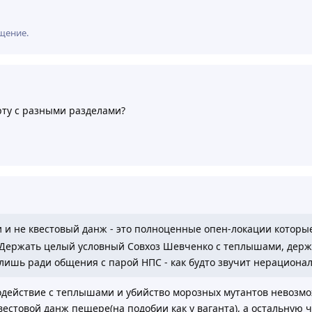
щение.
рту с разными разделами?
и и не квестовый данж - это полноценные опен-локации которы
 Держать целый условный Совхоз Шевченко с теплышами, держ
ишь ради общения с парой НПС - как будто звучит нерационал
одействие с теплышами и убийство морозных мутантов невозмо
вестовой данж пещере(на подобии как у ваганта), а остальную ч