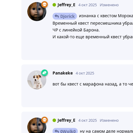
Jeffrey_E
4 окт 2025
Изменено
изнанка с квестом Морока
Djorick
Временный квест пересмешника убра
ЧР с линейкой Барона.
И какой-то еще временный квест убр
Panakeke
4 окт 2025
вот бы квест с марафона назад, а то ч
Jeffrey_E
4 окт 2025
Изменено
ну на самом деле нормал
0Wolk0