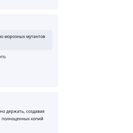
тво морозных мутантов
то.
Ответить
но держать, создавая
и полноценных копий