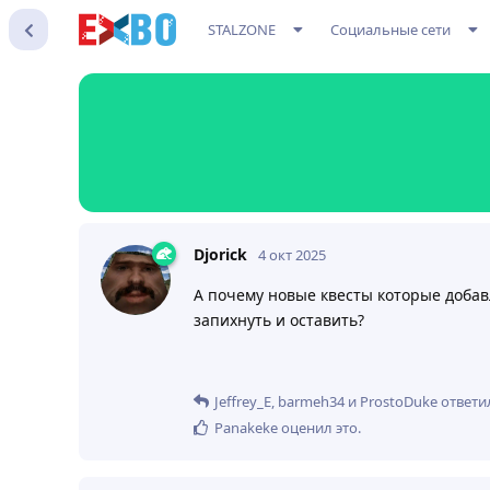
STALZONE
Социальные сети
Djorick
4 окт 2025
А почему новые квесты которые добавл
запихнуть и оставить?
Jeffrey_E
,
barmeh34
и
ProstoDuke
ответи
Panakeke
оценил это
.