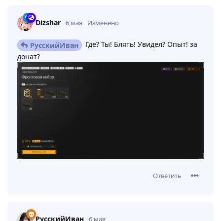
Dizshar
6 мая
Изменено
Где? Ты! Блять! Увидел? Опыт! за
РусскийИван
донат?
Ответить
РусскийИван
6 мая