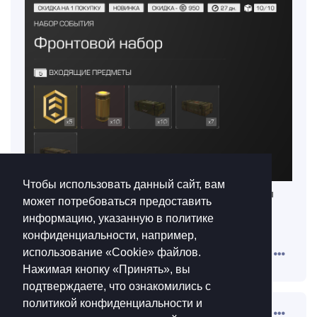
Чтобы использовать данный сайт, вам
Эти наборы не скипают прогресс, они дают кейсы
может потребоваться предоставить
всего лишь. Впервые за долгое время они
информацию, указанную в политике
додумались не пейтувинить на ивентах
конфиденциальности, например,
использование «Cookie»‎ файлов.
Ответить
Нажимая кнопку «Принять», вы
подтверждаете, что ознакомились с
политикой конфиденциальности и
Corsario
закрыл(а) тему
6 мая
.