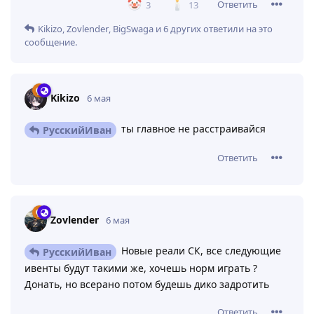
Ответить
3
13
Kikizo
,
Zovlender
,
BigSwaga
и
6
других
ответили на это
сообщение.
Kikizo
6 мая
ты главное не расстраивайся
РусскийИван
Ответить
Zovlender
6 мая
Новые реали СК, все следующие
РусскийИван
ивенты будут такими же, хочешь норм играть ?
Донать, но всерано потом будешь дико задротить
Ответить