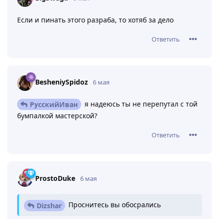
Если и пинать этого разраба, то хотяб за дело
Ответить
BesheniySpidoz
6 мая
я надеюсь ты не перепутал с той
РусскийИван
бумпалкой мастерской?
Ответить
ProstoDuke
6 мая
Проснитесь вы обосрались
Dizshar