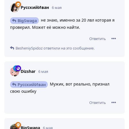
РусскийИван
6 мая
не знаю, именно за 20 лвл которая я
BigSwaga
проверил. Может её можно найти.
Ответить
BesheniySpidoz
ответили на это сообщение.
Dizshar
6 мая
Мужик, вот реально, признал
РусскийИван
свою ошибку
Ответить
BigSwaga
6 мая