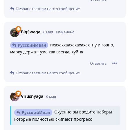
Dizshar
ответили на это сообщение.
BigSwaga
6 мая
Изменено
пхахаххаахахахахах, ну и говно,
РусскийИван
марку держат, уже как всегда, хуйня
Ответить
Dizshar
ответили на это сообщение.
Virusnyaga
6 мая
Охуенно вы вводите наборы
РусскийИван
которые полностью скипают прогресс