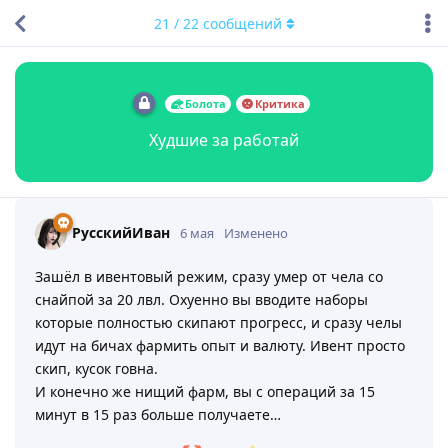
21
/
22
сообщений
Болота
Критика
Худшие за работай
РусскийИван
6 мая
Изменено
Зашёл в ивентовый режим, сразу умер от чела со
снайпой за 20 лвл. Охуенно вы вводите наборы
которые полностью скипают прогресс, и сразу челы
идут на бичах фармить опыт и валюту. Ивент просто
скип, кусок говна.
И конечно же нищий фарм, вы с операций за 15
минут в 15 раз больше получаете…