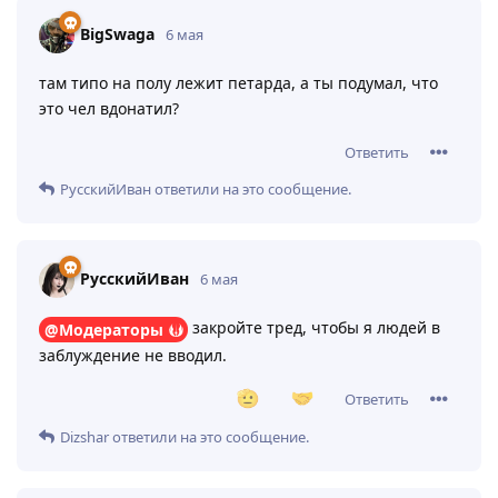
BigSwaga
6 мая
там типо на полу лежит петарда, а ты подумал, что
это чел вдонатил?
Ответить
РусскийИван
ответили на это сообщение.
РусскийИван
6 мая
закройте тред, чтобы я людей в
@Модераторы
заблуждение не вводил.
Ответить
Dizshar
ответили на это сообщение.