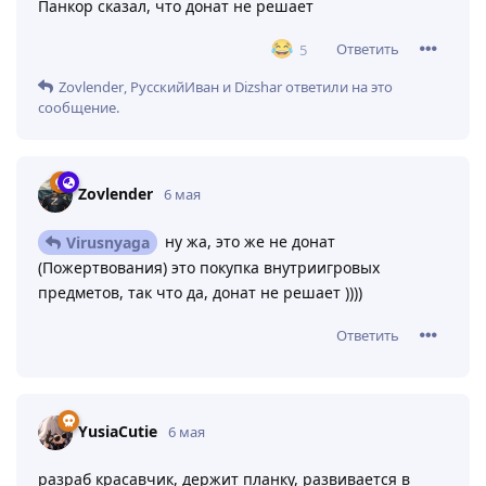
Панкор сказал, что донат не решает
Ответить
5
Zovlender
,
РусскийИван
и
Dizshar
ответили на это
сообщение.
Zovlender
6 мая
ну жа, это же не донат
Virusnyaga
(Пожертвования) это покупка внутриигровых
предметов, так что да, донат не решает ))))
Ответить
YusiaCutie
6 мая
разраб красавчик, держит планку, развивается в