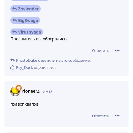
Zovlender
BigSwaga
Virusnyaga
Проснитесь вы обосрались
Ответить
ProstoDuke
ответили на это сообщение.
Psy_Duck
оценил это
.
PioneеrZ
6 мая
пхавхпхвапхв
Ответить