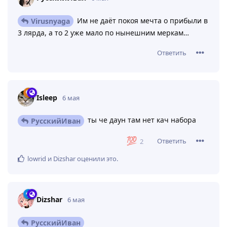
Им не даёт покоя мечта о прибыли в
Virusnyaga
3 лярда, а то 2 уже мало по нынешним меркам…
Ответить
Isleep
6 мая
ты че даун там нет кач набора
РусскийИван
Ответить
2
lowrid
и
Dizshar
оценили это
.
Dizshar
6 мая
РусскийИван