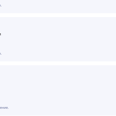
.
и
.
ение.