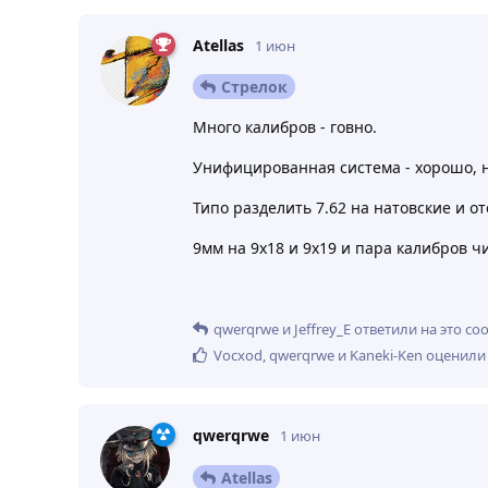
Atellas
1 июн
Стрелок
Много калибров - говно.
Унифицированная система - хорошо, но
Типо разделить 7.62 на натовские и о
9мм на 9х18 и 9х19 и пара калибров ч
qwerqrwe
и
Jeffrey_E
ответили на это со
Vocxod
,
qwerqrwe
и
Kaneki-Ken
оценили 
qwerqrwe
1 июн
Atellas