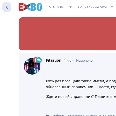
STALZONE
Социальные сети
Fitasuon
1 июн
Изменено
Хоть раз посещали такие мысли, а под
обновленный справочник — место, где
Ждёте новый справочник? Пишите в 
--Rubeus--
,
Puplooser
,
qwerqrwe
и
6
друг