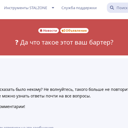
Инструменты STALZONE
Служба поддержки
Новости
Объявления
❓ Да что такое этот ваш бартер?
сказать было некому? Не волнуйтесь, такого больше не повторит
 можно узнать ответы почти на все вопросы.
комментарии!
11
7
3
7
их
ответили на это сообщение.