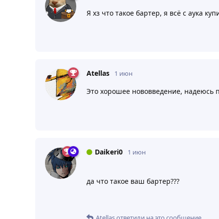
Я хз что такое бартер, я всё с аука ку
Atellas
1 июн
Это хорошее нововведение, надеюсь п
Daikeri0
1 июн
да что такое ваш бартер???
Atellas
ответили на это сообщение.