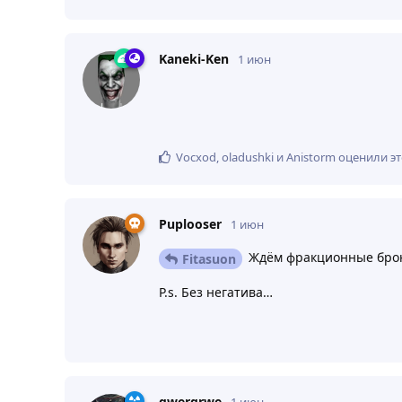
Kaneki-Ken
1 июн
Vocxod
,
oladushki
и
Anistorm
оценили эт
Puplooser
1 июн
Ждём фракционные брон
Fitasuon
P.s. Без негатива…
qwerqrwe
1 июн