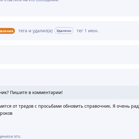
тега
и удалил(а)
тег
1 июн
.
Удалено
вления
ник? Пишите в комментарии!
мится от тредов с просьбами обновить справочник. Я очень рад
гроков
енили это
.