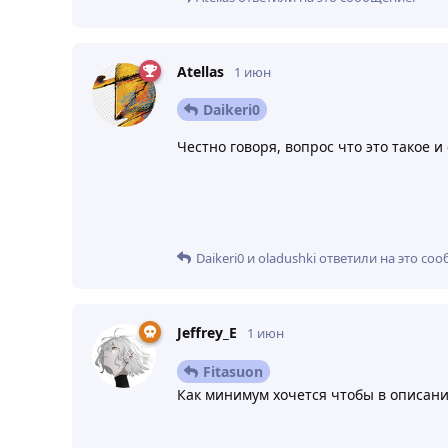
Atellas
1 июн
Daikeri0
Честно говоря, вопрос что это такое 
Daikeri0
и
oladushki
ответили на это соо
Jeffrey_E
1 июн
Fitasuon
Как минимум хочется чтобы в описани