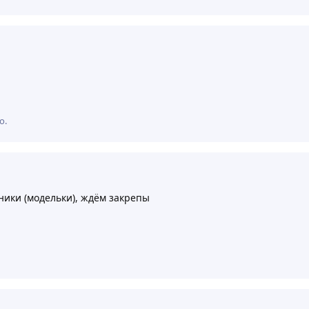
о
.
ики (модельки), ждём закрепы