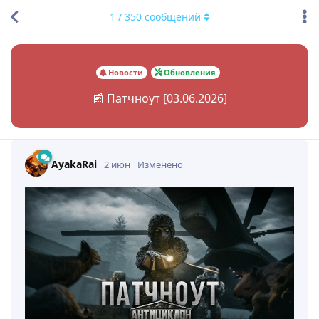
1
/
350
сообщений
Новости
Обновления
📰 Патчноут [03.06.2026]
AyakaRai
2 июн
Изменено