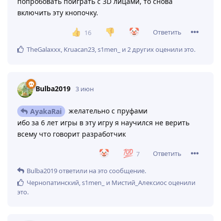
попробовать поиграть с 3D лицами, то снова
включить эту кнопочку.
Ответить
16
TheGalaxxx
,
Kruacan23
,
s1men_
и
2
других
оценили это
.
Bulba2019
3 июн
желательно с пруфами
AyakaRai
ибо за 6 лет игры в эту игру я научился не верить
всему что говорит разработчик
Ответить
7
Bulba2019
ответили на это сообщение.
Чернопатинский
,
s1men_
и
Мистий_Алексиос
оценили
это
.