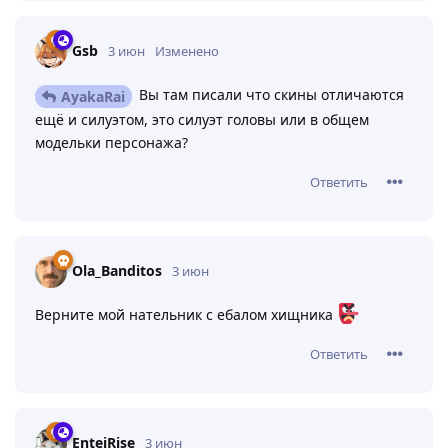
Gsb
3 июн
Изменено
Вы там писали что скины отличаются
AyakaRai
ещё и силуэтом, это силуэт головы или в общем
модельки персонажа?
Ответить
Ola_Banditos
3 июн
Верните мой нательник с ебалом хищника
Ответить
EnteiRise
3 июн