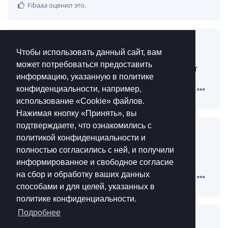
BuTaJl9l
3 июн
прям как в роблоксе
жаль что тут сразу
Чтобы использовать данный сайт, вам
затерпят
может потребоваться предоставить
информацию, указанную в политике
Ответить
конфиденциальности, например,
Fibaaa
оценил это
.
использование «Cookie»‎ файлов.
Нажимая кнопку «Принять», вы
подтверждаете, что ознакомились с
Carnicero
политикой конфиденциальности и
3 июн
полностью согласились с ней, и получили
он сквозь время и пространство смотрит
Gsb
информированное и свободное согласие
на сбор и обработку ваших данных
Ответить
способами и для целей, указанных в
политике конфиденциальности.
Подробнее
Стрелок
3 июн