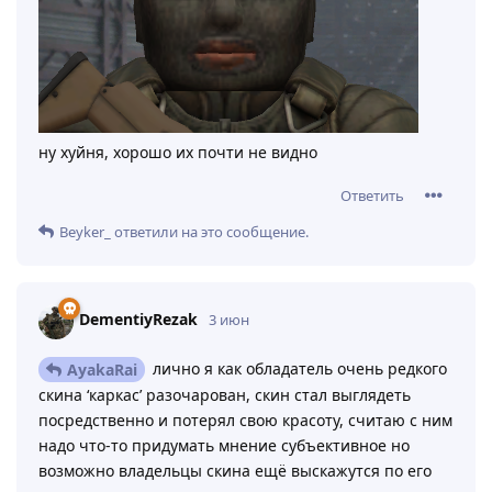
ну хуйня, хорошо их почти не видно
Ответить
Beyker_
ответили на это сообщение.
DementiyRezak
3 июн
лично я как обладатель очень редкого
AyakaRai
скина ‘каркас’ разочарован, скин стал выглядеть
посредственно и потерял свою красоту, считаю с ним
надо что-то придумать мнение субъективное но
возможно владельцы скина ещё выскажутся по его