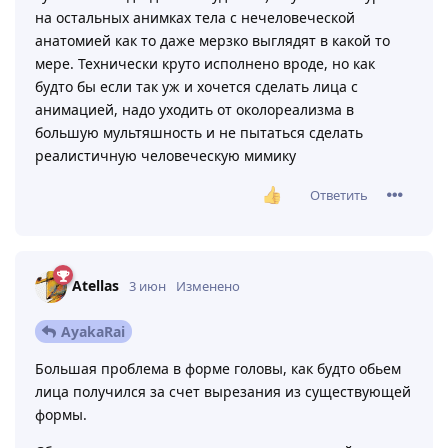
Foxkisser
3 июн
Очень стрёмно выглядит, хз, когда в последний раз
ловил такой мощнецкий вайб зловещей долины.
Попытки в человеческую мимику на нечеловеческом
лице вкупе с дешёвым (может и не дешёвым, просто
тут оно не подходит как будто бы) моушен кепчуром
на остальных анимках тела с нечеловеческой
анатомией как то даже мерзко выглядят в какой то
мере. Технически круто исполнено вроде, но как
будто бы если так уж и хочется сделать лица с
анимацией, надо уходить от околореализма в
большую мультяшность и не пытаться сделать
реалистичную человеческую мимику
Ответить