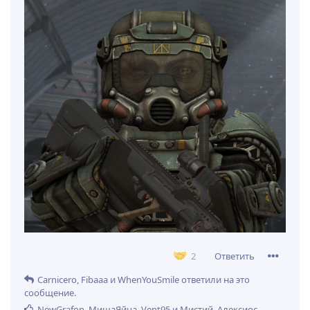
Ответить
2
Carnicero
,
Fibaaa
и
WhenYouSmile
ответили на это
сообщение.
NewGrafon
,
МишаЯйца
,
Vent95
и
Мистий_Алексиос