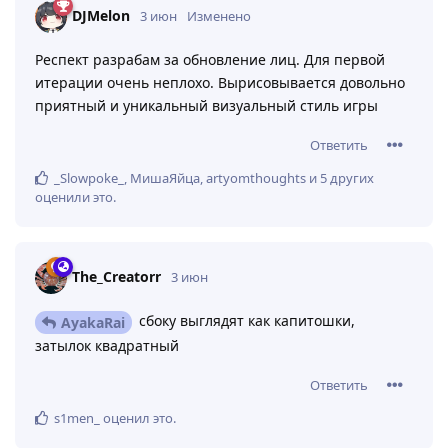
DJMelon
3 июн
Изменено
Респект разрабам за обновление лиц. Для первой
итерации очень неплохо. Вырисовывается довольно
приятный и уникальный визуальный стиль игры
Ответить
_Slowpoke_
,
МишаЯйца
,
artyomthoughts
и
5
других
оценили это
.
The_Creatorr
3 июн
сбоку выглядят как капитошки,
AyakaRai
затылок квадратный
Ответить
s1men_
оценил это
.