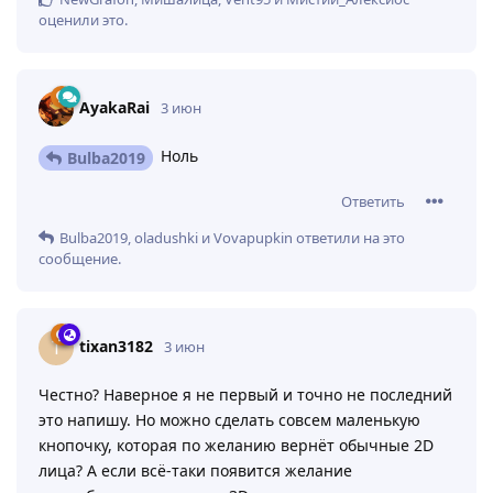
оценили это
.
AyakaRai
3 июн
Ноль
Bulba2019
Ответить
Bulba2019
,
oladushki
и
Vovapupkin
ответили на это
сообщение.
tixan3182
T
3 июн
Честно? Наверное я не первый и точно не последний
это напишу. Но можно сделать совсем маленькую
кнопочку, которая по желанию вернёт обычные 2D
лица? А если всё-таки появится желание