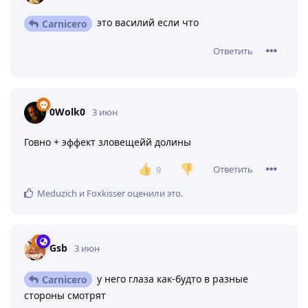
ну бля хз
Ответить
Carnicero
и
Gsb
ответили на это сообщение.
Carnicero
3 июн
это василий если что
Carnicero
Ответить
0Wolk0
3 июн
Говно + эффект зловещейй долины
Ответить
9