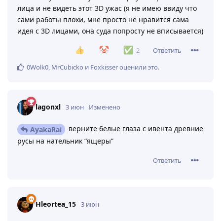
Haskis_
3 июн
еслиб токо вы узнали как же много вы насрали.
Сделайте пожалуйста для таких же людей как я
магическую кнопочку что бы вернуть обратно 2D
лица и не видеть этот 3D ужас (я не имею ввиду что
сами работы плохи, мне просто не нравится сама
идея с 3D лицами, она суда попросту не вписывается)
Ответить
2
0Wolk0
,
MrCubicko
и
Foxkisser
оценили это
.
lagonxl
3 июн
Изменено
верните белые глаза с ивента древние
AyakaRai