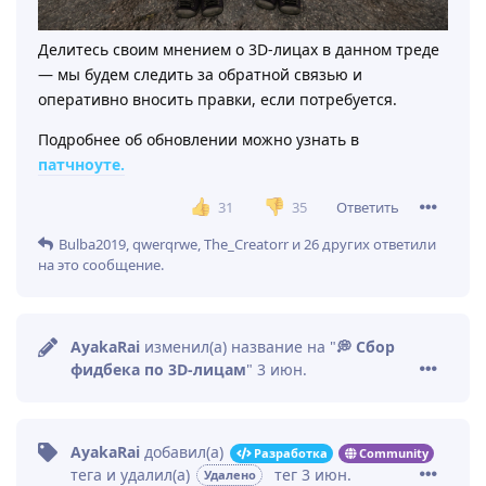
Делитесь своим мнением о 3D-лицах в данном треде
— мы будем следить за обратной связью и
оперативно вносить правки, если потребуется.
Подробнее об обновлении можно узнать в
патчноуте.
Ответить
31
35
Bulba2019
,
qwerqrwe
,
The_Creatorr
и
26
других
ответили
на это сообщение.
AyakaRai
изменил(а) название на "
💭 Сбор
фидбека по 3D-лицам
"
3 июн
.
AyakaRai
добавил(а)
Разработка
Community
тега
и удалил(а)
тег
3 июн
.
Удалено