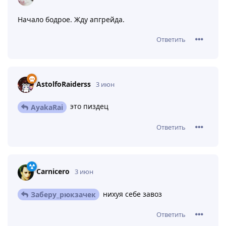
Начало бодрое. Жду апгрейда.
Ответить
AstolfoRaiderss
3 июн
это пиздец
AyakaRai
Ответить
Carnicero
3 июн
нихуя себе завоз
Заберу_рюкзачек
Ответить