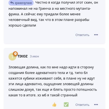
русы на нательник “ящеры”
Ответить
Hleortea_15
3 июн
Честно я когда получил этот скин, он
qwerqrwe
напоминал не на Гринча а на местного мутанта-
фрика. А сейчас ему придали более менее
человечный вид, так что в этом плане разрабы
хорошо сделали
Ответить
TIXOZ
T
3 июн