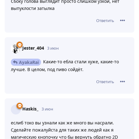
Atellas
3 июн
Изменено
AyakaRai
Большая проблема в форме головы, как будто обьем
лица получился за счет вырезания из существующей
формы.
Сбоку голова выглядит просто слишком узкой, нет
выпуклости затылка
Ответить
Jester_404
3 июн
Какие-то ебла стали хуже, какие-то
AyakaRai
лучше. В целом, под пиво сойдёт.
Ответить