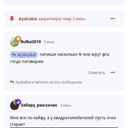
AyakaRai
закрепил(а) тему
3 июн
.
Bulba2019
3 июн
напиши насколько % они жрут фпс
AyakaRai
тогда поговорим
Ответить
AyakaRai
ответили на это сообщение.
Заберу_рюкзачек
3 июн
Мне все по кайфу, а у квадратолюбителей пусть очко
сгорает