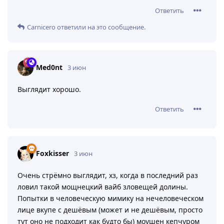
Meduzich
и
Foxkisser
оценили это
.
Gsb
3 июн
у него глаза как-будто в разные
Carnicero
стороны смотрят
Ответить
Carnicero
ответили на это сообщение.
Med0nt
3 июн
Выглядит хорошо.
Ответить