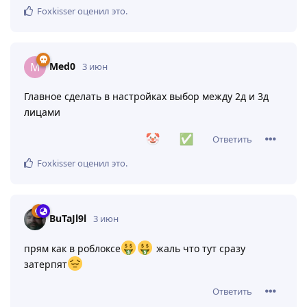
Зловещая долина, как по мне надо идти в сторону
создания более адекватного тела и тд. типо бл
кажется кубики изживают себя, в плане ну не идут
эти лица адекватно, ощущение зловещей долины
слишком дохуя, так еще и блять просто потешность
какая то в итоге. хз мб я такой странный
Ответить
Foxkisser
оценил это
.
Med0
M
3 июн
Главное сделать в настройках выбор между 2д и 3д
лицами
Ответить
Foxkisser
оценил это
.