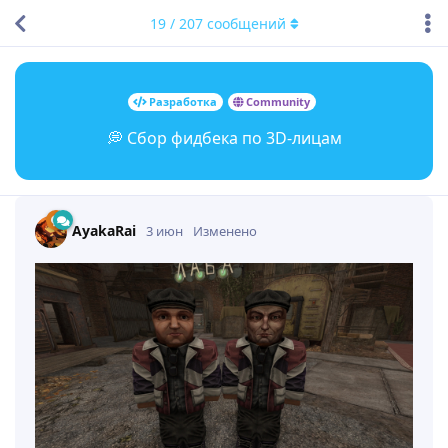
19
/
207
сообщений
Разработка
Community
💭 Сбор фидбека по 3D-лицам
AyakaRai
3 июн
Изменено