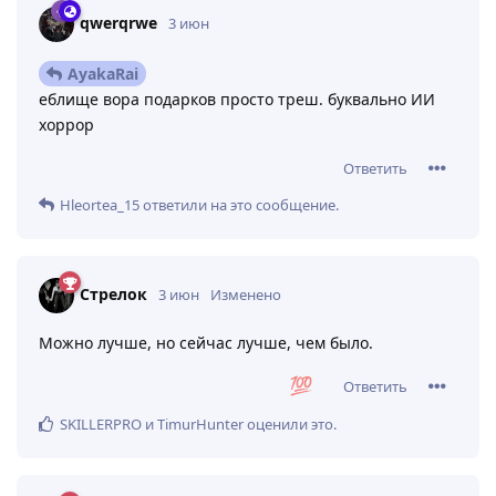
qwerqrwe
3 июн
AyakaRai
еблище вора подарков просто треш. буквально ИИ
хоррор
Ответить
Hleortea_15
ответили на это сообщение.
Стрелок
3 июн
Изменено
Можно лучше, но сейчас лучше, чем было.
Ответить
SKILLERPRO
и
TimurHunter
оценили это
.