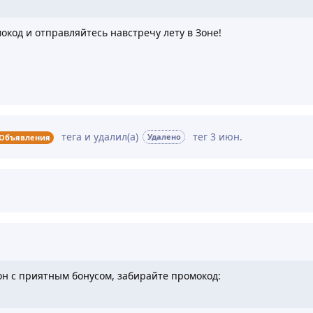
окод и отправляйтесь навстречу лету в Зоне!
тега
и удалил(а)
тег
3 июн
.
Удалено
Объявления
н с приятным бонусом, забирайте промокод: