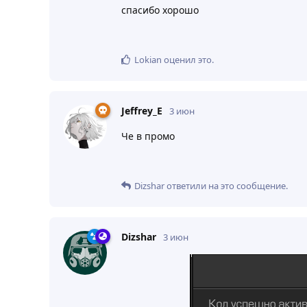
спасибо хорошо
Lokian
оценил это
.
Jeffrey_E
3 июн
Че в промо
Dizshar
ответили на это сообщение.
Dizshar
3 июн