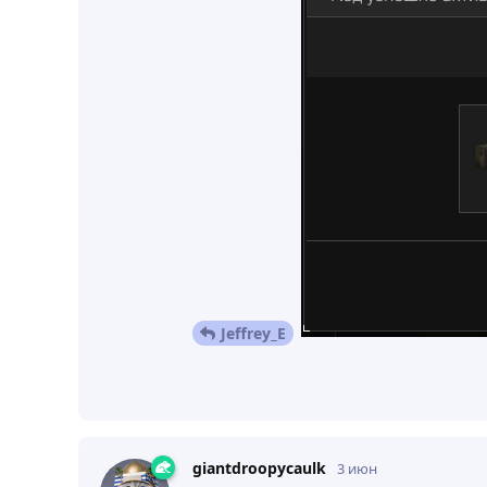
Jeffrey_E
giantdroopycaulk
3 июн