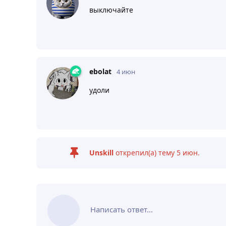
выключайте
ebolat
4 июн
удоли
Unskill
открепил(а) тему
5 июн
.
Написать ответ...