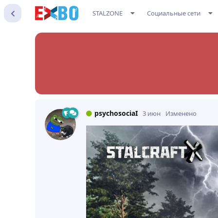
STALZONE
Социальные сети
psychosociaI
3 июн
Изменено