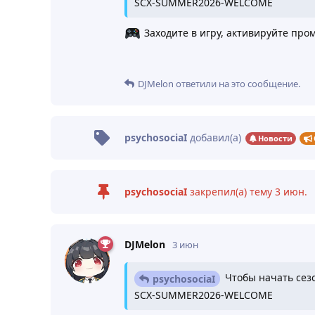
SCX-SUMMER2026-WELCOME
Заходите в игру, активируйте пром
DJMelon
ответили на это сообщение.
psychosociaI
добавил(а)
Новости
psychosociaI
закрепил(а) тему
3 июн
.
DJMelon
3 июн
Чтобы начать сезо
psychosociaI
SCX-SUMMER2026-WELCOME