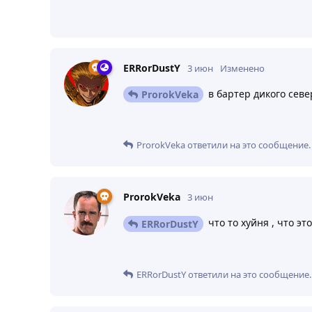
ERRorDustY
3 июн
Изменено
в бартер дикого севе
ProrokVeka
ProrokVeka
ответили на это сообщение.
ProrokVeka
3 июн
что то хуйня , что эт
ERRorDustY
ERRorDustY
ответили на это сообщение.