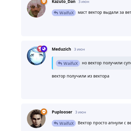
Kazuto_Dan
3 июн
маст вектор выдали за ве
WaifuX
Meduzich
3 июн
но вектор получили суп
WaifuX
вектор получили из вектора
Puplooser
3 июн
Вектор просто апнули с ве
WaifuX