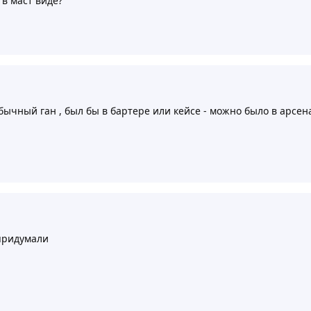
 в маст виде?
бычный ган , был бы в бартере или кейсе - можно было в арсена
придумали