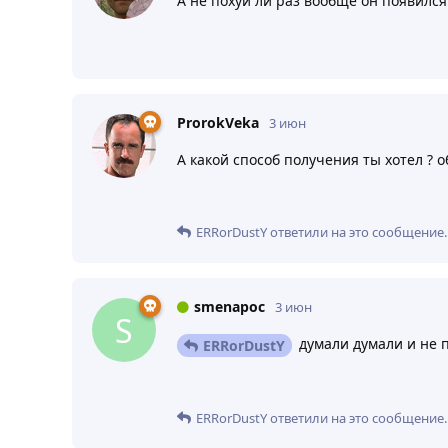
А не похуй ли раз вообще он появился
ProrokVeka
3 июн
А какой способ получения ты хотел ? о
ERRorDustY
ответили на это сообщение.
smenapoc
3 июн
S
думали думали и не 
ERRorDustY
ERRorDustY
ответили на это сообщение.