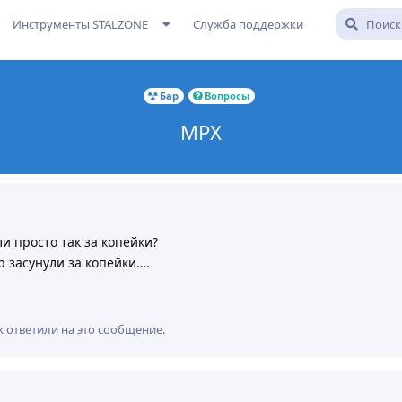
Инструменты STALZONE
Служба поддержки
Бар
Вопросы
MPX
ли просто так за копейки?
 засунули за копейки….
k
ответили на это сообщение.