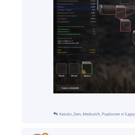
Kazuto_Dan
,
Meduzich
,
Puplooser
и
3
дру