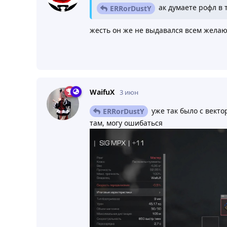
ак думаете рофл в т
ERRorDustY
жесть он же не выдавался всем желаю
WaifuX
3 июн
уже так было с векто
ERRorDustY
там, могу ошибаться