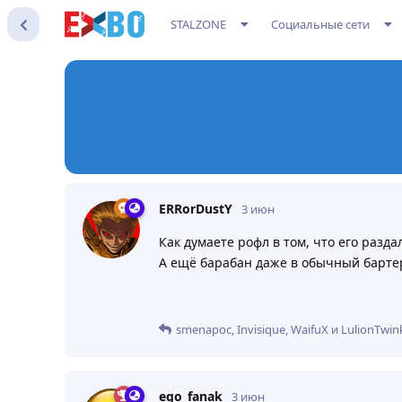
STALZONE
Социальные сети
ERRorDustY
3 июн
Как думаете рофл в том, что его разда
А ещё барабан даже в обычный бартер
smenapoc
,
Invisique
,
WaifuX
и
LulionTwin
ego_fanak
3 июн