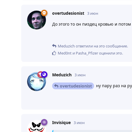
overtudesionist
3 июн
До этого то он пиздец кровью и потом
Meduzich
ответили на это сообщение.
Med0nt
и
Pasha_Pfizer
оценили это
.
Meduzich
3 июн
ну пару раз на р
overtudesionist
Invisique
3 июн