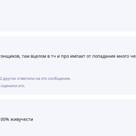
гонщиков, там вцелом в тч и про импакт от попадания много че
2
других
ответили на это сообщение.
оценили это
.
-100% живучести