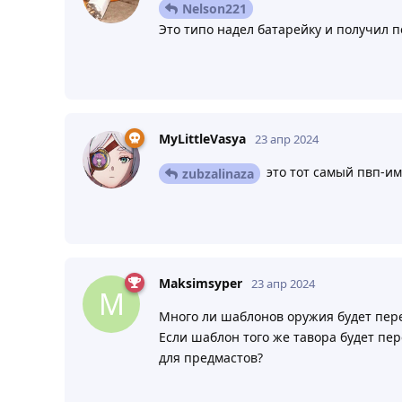
Nelson221
Это типо надел батарейку и получил 
MyLittleVasya
23 апр 2024
это тот самый пвп-им
zubzalinaza
Maksimsyper
23 апр 2024
M
Много ли шаблонов оружия будет пер
Если шаблон того же тавора будет пер
для предмастов?