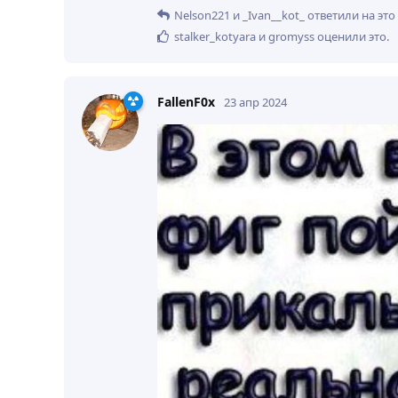
Nelson221
и
_Ivan__kot_
ответили на это
stalker_kotyara
и
gromyss
оценили это
.
FallenF0x
23 апр 2024