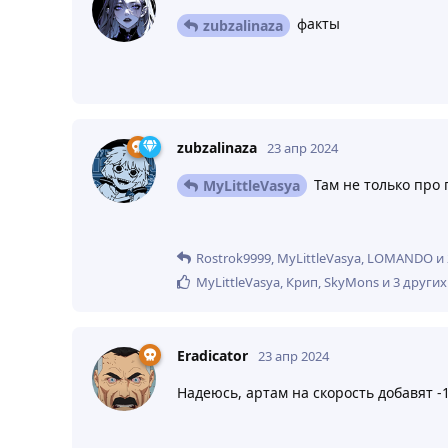
факты
zubzalinaza
zubzalinaza
23 апр 2024
Там не только про 
MyLittleVasya
Rostrok9999
,
MyLittleVasya
,
LOMANDO
и
MyLittleVasya
,
Крип
,
SkyMons
и
3
других
Eradicator
23 апр 2024
Надеюсь, артам на скорость добавят 