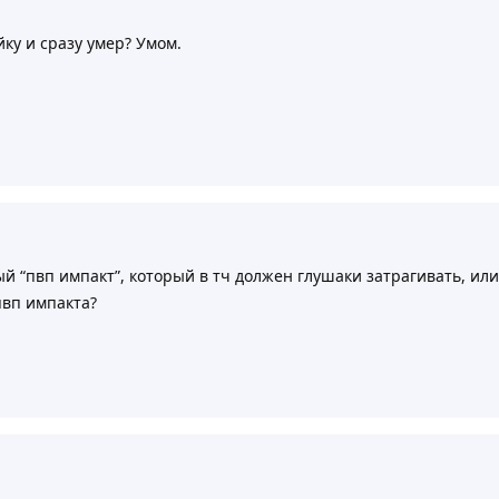
ку и сразу умер? Умом.
ый “пвп импакт”, который в тч должен глушаки затрагивать, ил
пвп импакта?