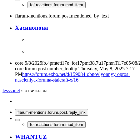
fof-reactions.forum.mod_item
flarum-mentions.forum.post.mentioned_by_text
Хасинопона
core.5/8/2025ib.4pmteti17e_for17pmt38.7u17pmnTi17e05/08
core.forum.post.number_tooltip
Thursday, May 8, 2025 7:17
PM
https://forum.exbo.net/d/159084-obnovlyonnyy-opros-
naseleniya-foruma-stalcraft-x/16
lesssonet
я ответил да
flarum-mentions.forum.post.reply_link
fof-reactions.forum.mod_item
WHANTUZ