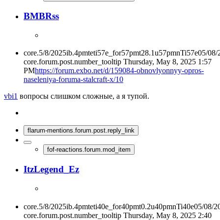
BMBRss
core.5/8/2025ib.4pmteti57e_for57pmt28.1u57pmnTi57e05/08
core.forum.post.number_tooltip
Thursday, May 8, 2025 1:57
PM
https://forum.exbo.net/d/159084-obnovlyonnyy-opros-
naseleniya-foruma-stalcraft-x/10
vbi1
вопросы слишком сложные, а я тупой.
flarum-mentions.forum.post.reply_link
fof-reactions.forum.mod_item
ItzLegend_Ez
core.5/8/2025ib.4pmteti40e_for40pmt0.2u40pmnTi40e05/08/
core.forum.post.number_tooltip
Thursday, May 8, 2025 2:40