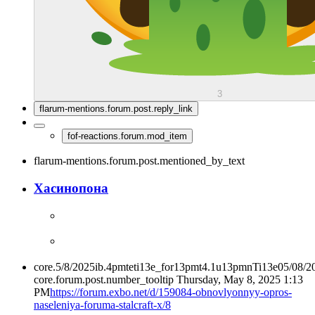
3
flarum-mentions.forum.post.reply_link
fof-reactions.forum.mod_item
flarum-mentions.forum.post.mentioned_by_text
Хасинопона
core.5/8/2025ib.4pmteti13e_for13pmt4.1u13pmnTi13e05/08/
core.forum.post.number_tooltip
Thursday, May 8, 2025 1:13
PM
https://forum.exbo.net/d/159084-obnovlyonnyy-opros-
naseleniya-foruma-stalcraft-x/8