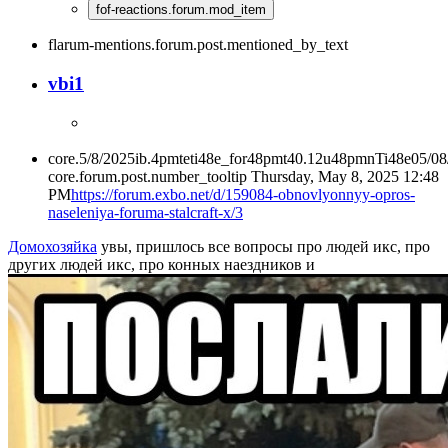
fof-reactions.forum.mod_item
flarum-mentions.forum.post.mentioned_by_text
vbi1
core.5/8/2025ib.4pmteti48e_for48pmt40.12u48pmnTi48e05/0
core.forum.post.number_tooltip
Thursday, May 8, 2025 12:48
PM
https://forum.exbo.net/d/159084-obnovlyonnyy-opros-
naseleniya-foruma-stalcraft-x/3
Домохозяйка
увы, пришлось все вопросы про людей икс, про
других людей икс, про конных наездников и