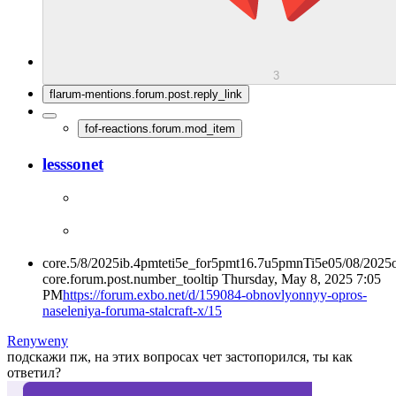
3
flarum-mentions.forum.post.reply_link
fof-reactions.forum.mod_item
lesssonet
core.5/8/2025ib.4pmteti5e_for5pmt16.7u5pmnTi5e05/08/2025
core.forum.post.number_tooltip
Thursday, May 8, 2025 7:05
PM
https://forum.exbo.net/d/159084-obnovlyonnyy-opros-
naseleniya-foruma-stalcraft-x/15
Renyweny
подскажи пж, на этих вопросах чет застопорился, ты как
ответил?