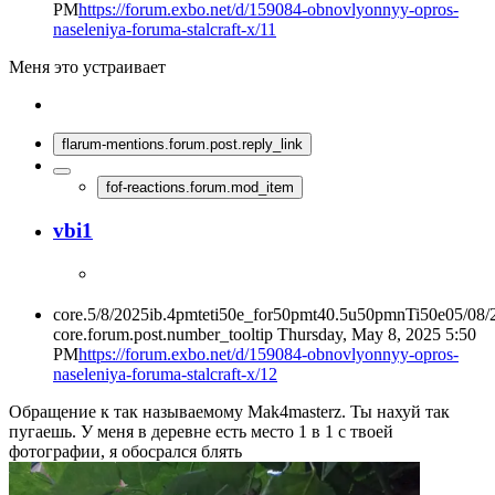
PM
https://forum.exbo.net/d/159084-obnovlyonnyy-opros-
naseleniya-foruma-stalcraft-x/11
Меня это устраивает
flarum-mentions.forum.post.reply_link
fof-reactions.forum.mod_item
vbi1
core.5/8/2025ib.4pmteti50e_for50pmt40.5u50pmnTi50e05/08
core.forum.post.number_tooltip
Thursday, May 8, 2025 5:50
PM
https://forum.exbo.net/d/159084-obnovlyonnyy-opros-
naseleniya-foruma-stalcraft-x/12
Обращение к так называемому Mak4masterz. Ты нахуй так
пугаешь. У меня в деревне есть место 1 в 1 с твоей
фотографии, я обосрался блять