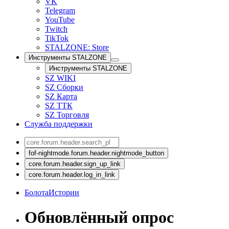
VK
Telegram
YouTube
Twitch
TikTok
STALZONE: Store
Инструменты STALZONE
Инструменты STALZONE
SZ WIKI
SZ Сборки
SZ Карта
SZ ТТК
SZ Торговля
Служба поддержки
fof-nightmode.forum.header.nightmode_button
core.forum.header.sign_up_link
core.forum.header.log_in_link
Болота
Истории
Обновлённый опрос