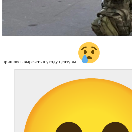
пришлось вырезать в угоду цензуры.