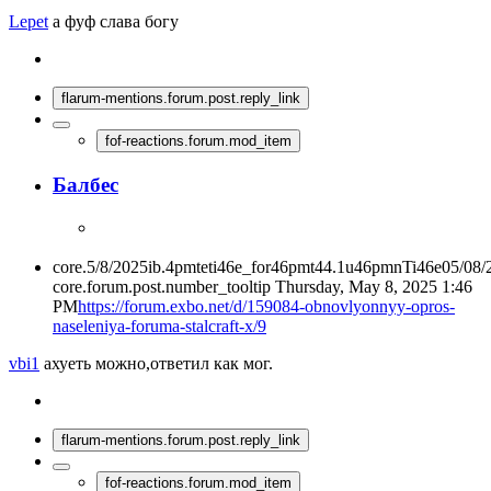
Lepet
а фуф слава богу
flarum-mentions.forum.post.reply_link
fof-reactions.forum.mod_item
Балбес
core.5/8/2025ib.4pmteti46e_for46pmt44.1u46pmnTi46e05/08
core.forum.post.number_tooltip
Thursday, May 8, 2025 1:46
PM
https://forum.exbo.net/d/159084-obnovlyonnyy-opros-
naseleniya-foruma-stalcraft-x/9
vbi1
ахуеть можно,ответил как мог.
flarum-mentions.forum.post.reply_link
fof-reactions.forum.mod_item