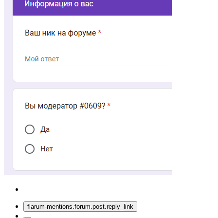
flarum-mentions.forum.post.reply_link