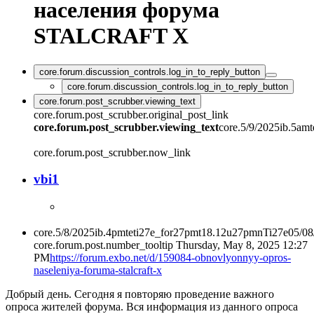
населения форума
STALCRAFT X
core.forum.discussion_controls.log_in_to_reply_button
core.forum.discussion_controls.log_in_to_reply_button
core.forum.post_scrubber.viewing_text
core.forum.post_scrubber.original_post_link
core.forum.post_scrubber.viewing_text
core.5/9/2025ib.5am
core.forum.post_scrubber.now_link
vbi1
core.5/8/2025ib.4pmteti27e_for27pmt18.12u27pmnTi27e05/0
core.forum.post.number_tooltip
Thursday, May 8, 2025 12:27
PM
https://forum.exbo.net/d/159084-obnovlyonnyy-opros-
naseleniya-foruma-stalcraft-x
Добрый день. Сегодня я повторяю проведение важного
опроса жителей форума. Вся информация из данного опроса