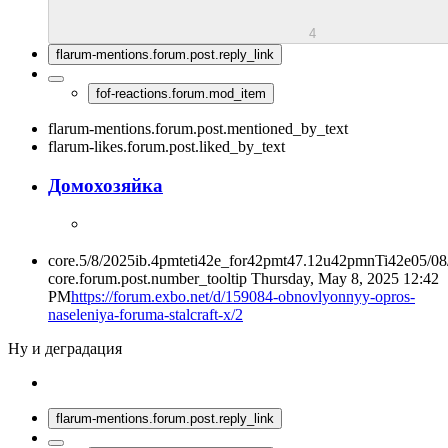
4
flarum-mentions.forum.post.reply_link
fof-reactions.forum.mod_item
flarum-mentions.forum.post.mentioned_by_text
flarum-likes.forum.post.liked_by_text
Домохозяйка
core.5/8/2025ib.4pmteti42e_for42pmt47.12u42pmnTi42e05/0
core.forum.post.number_tooltip
Thursday, May 8, 2025 12:42
PM
https://forum.exbo.net/d/159084-obnovlyonnyy-opros-
naseleniya-foruma-stalcraft-x/2
Ну и деградация
flarum-mentions.forum.post.reply_link