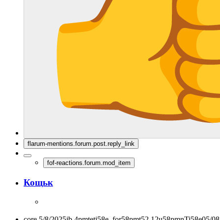
flarum-mentions.forum.post.reply_link
fof-reactions.forum.mod_item
Кощьк
core.5/8/2025ib.4pmteti58e_for58pmt52.12u58pmnTi58e05/0