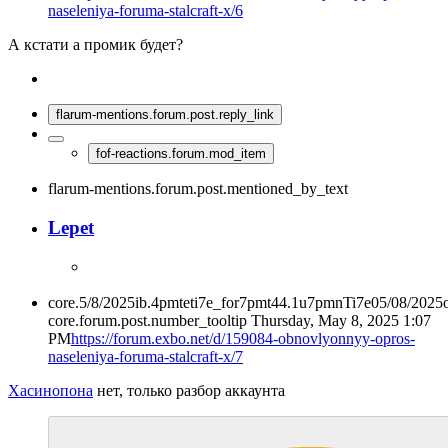
naseleniya-foruma-stalcraft-x/6
А кстати а промик будет?
flarum-mentions.forum.post.reply_link
fof-reactions.forum.mod_item
flarum-mentions.forum.post.mentioned_by_text
Lepet
core.5/8/2025ib.4pmteti7e_for7pmt44.1u7pmnTi7e05/08/2025
core.forum.post.number_tooltip
Thursday, May 8, 2025 1:07
PM
https://forum.exbo.net/d/159084-obnovlyonnyy-opros-
naseleniya-foruma-stalcraft-x/7
Хасинопона
нет, только разбор аккаунта