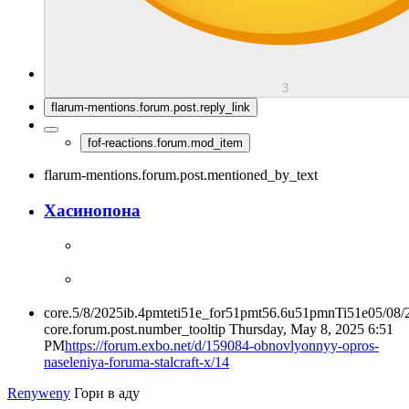
3
flarum-mentions.forum.post.reply_link
fof-reactions.forum.mod_item
flarum-mentions.forum.post.mentioned_by_text
Хасинопона
core.5/8/2025ib.4pmteti51e_for51pmt56.6u51pmnTi51e05/08
core.forum.post.number_tooltip
Thursday, May 8, 2025 6:51
PM
https://forum.exbo.net/d/159084-obnovlyonnyy-opros-
naseleniya-foruma-stalcraft-x/14
Renyweny
Гори в аду