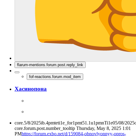
flarum-mentions.forum.post.reply_link
fof-reactions.forum.mod_item
Хасинопона
core.5/8/2025ib.4pmteti1e_for1pmt51.1u1pmnTi1e05/08/2025
core.forum.post.number_tooltip
Thursday, May 8, 2025 1:01
PM
https://forum.exbo.net/d/159084-obnovlyonnyy-opros-