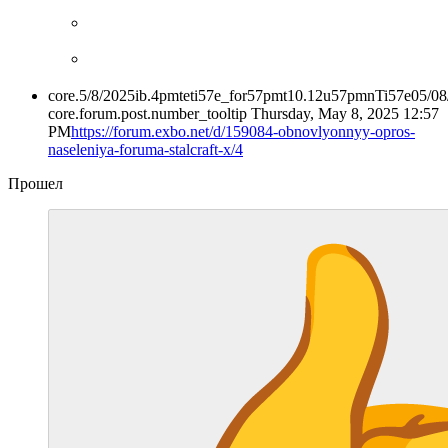
core.5/8/2025ib.4pmteti57e_for57pmt10.12u57pmnTi57e05/0
core.forum.post.number_tooltip
Thursday, May 8, 2025 12:57
PM
https://forum.exbo.net/d/159084-obnovlyonnyy-opros-
naseleniya-foruma-stalcraft-x/4
Прошел