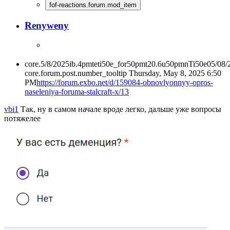
fof-reactions.forum.mod_item
Renyweny
core.5/8/2025ib.4pmteti50e_for50pmt20.6u50pmnTi50e05/08
core.forum.post.number_tooltip
Thursday, May 8, 2025 6:50
PM
https://forum.exbo.net/d/159084-obnovlyonnyy-opros-
naseleniya-foruma-stalcraft-x/13
vbi1
Так, ну в самом начале вроде легко, дальше уже вопросы
потяжелее