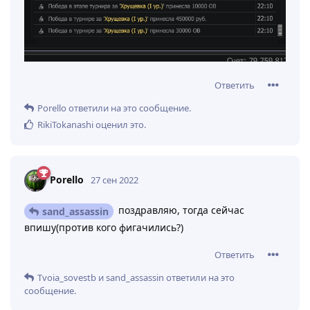
Ответить
Porello
ответили на это сообщение.
RikiTokanashi
оценил это
.
Porello
27 сен 2022
поздравляю, тогда сейчас
sand_assassin
впишу(против кого фигачились?)
Ответить
Tvoia_sovestb
и
sand_assassin
ответили на это
сообщение.