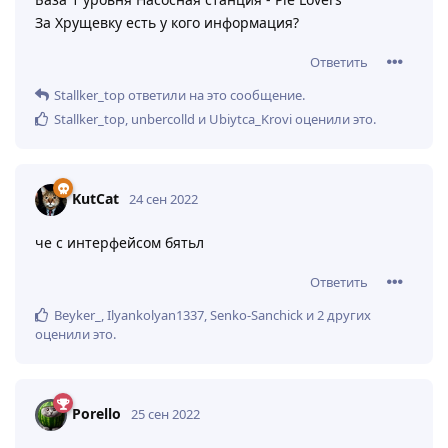
За Хрущевку есть у кого информация?
Ответить
Stallker_top
ответили на это сообщение.
Stallker_top
,
unbercolld
и
Ubiytca_Krovi
оценили это
.
KutCat
24 сен 2022
че с интерфейсом бятьл
Ответить
Beyker_
,
Ilyankolyan1337
,
Senko-Sanchick
и
2
других
оценили это
.
Porello
25 сен 2022