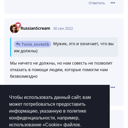
Ответить
RussianScream
30 сен 2022
Мужик, это и означает, что вы
Tvoia_sovestb
им должны)
Мы ничего не должны, но нам совесть не позволит
отказать в помощи людям, которые помогли нам
безвозмездно
Ответить
Girodjet
ответили на это сообщение.
Чтобы использовать данный сайт, вам
может потребоваться предоставить
информацию, указанную в политике
конфиденциальности, например,
Girodjet
30 сен 2022
Изменено
использование «Cookie»‎ файлов.