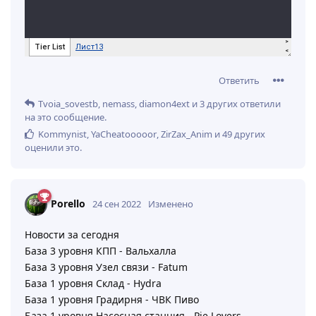
Ответить
Tvoia_sovestb
,
nemass
,
diamon4ext
и
3
других
ответили
на это сообщение.
Kommynist
,
YaCheatooooor
,
ZirZax_Anim
и
49
других
оценили это
.
Porello
24 сен 2022
Изменено
Новости за сегодня
База 3 уровня КПП - Вальхалла
База 3 уровня Узел связи - Fatum
База 1 уровня Склад - Hydra
База 1 уровня Градирня - ЧВК Пиво
База 1 уровня Насосная станция - Pie Lovers