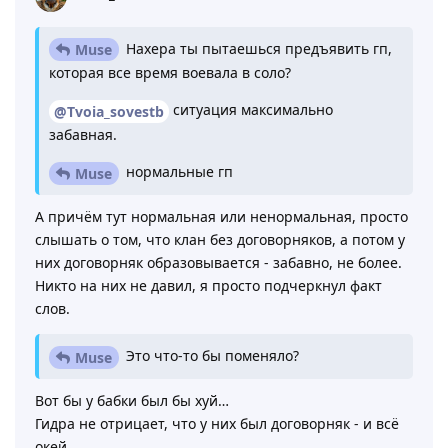
Нахера ты пытаешься предъявить гп,
Muse
которая все время воевала в соло?
ситуация максимально
@Tvoia_sovestb
забавная.
нормальные гп
Muse
А причём тут нормальная или ненормальная, просто
слышать о том, что клан без договорняков, а потом у
них договорняк образовывается - забавно, не более.
Никто на них не давил, я просто подчеркнул факт
слов.
Это что-то бы поменяло?
Muse
Вот бы у бабки был бы хуй…
Гидра не отрицает, что у них был договорняк - и всё
окей.