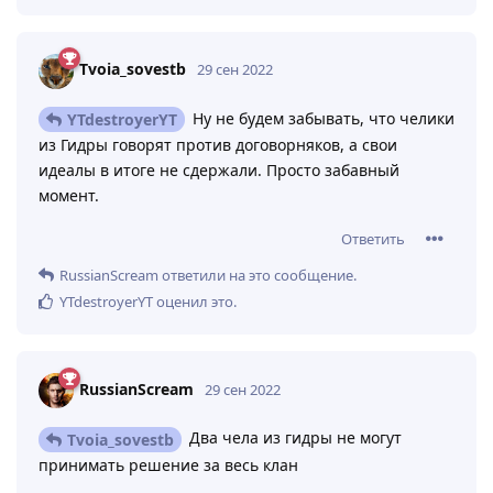
Tvoia_sovestb
29 сен 2022
Ну не будем забывать, что челики
YTdestroyerYT
из Гидры говорят против договорняков, а свои
идеалы в итоге не сдержали. Просто забавный
момент.
Ответить
RussianScream
ответили на это сообщение.
YTdestroyerYT
оценил это
.
RussianScream
29 сен 2022
Два чела из гидры не могут
Tvoia_sovestb
принимать решение за весь клан