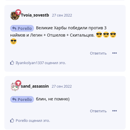
Tvoia_sovestb
27 сен 2022
Великие Харбы победили против 3
Porello
наймов и Легин + Отшелов + Скитальцев.
Ответить
Ilyankolyan1337
оценил это
.
sand_assassin
27 сен 2022
блин, не помню)
Porello
Ответить
Porello
оценил это
.