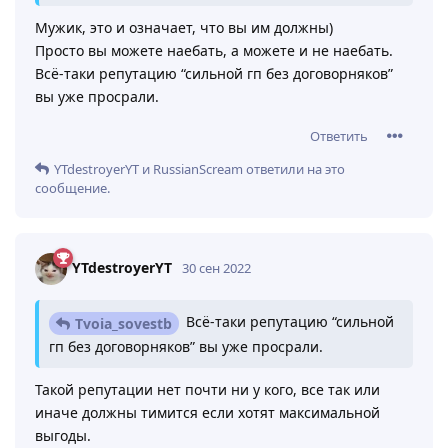
Мужик, это и означает, что вы им должны)
Просто вы можете наебать, а можете и не наебать.
Всё-таки репутацию “сильной гп без договорняков”
вы уже просрали.
Ответить
YTdestroyerYT
и
RussianScream
ответили на это
сообщение.
YTdestroyerYT
30 сен 2022
Всё-таки репутацию “сильной
Tvoia_sovestb
гп без договорняков” вы уже просрали.
Такой репутации нет почти ни у кого, все так или
иначе должны тимится если хотят максимальной
выгоды.