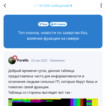
1
/
34 394
сообщений
Бар
Истории
Топ кланов, новости по захватам баз,
влияние фракции на севере
Porello
23 сен 2022
Изменено
Добрый времени суток, данная таблица
предоставлена чисто для информативности и
осознание людьми сильных ГП, которые берут базы и
помогаю своей фракции.
Таблица со стороны выглядит вот так -