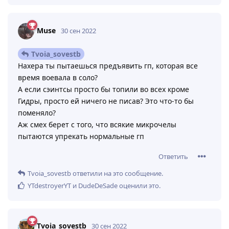
Muse
30 сен 2022
Tvoia_sovestb
Нахера ты пытаешься предъявить гп, которая все
время воевала в соло?
А если сэинтсы просто бы топили во всех кроме
Гидры, просто ей ничего не писав? Это что-то бы
поменяло?
Аж смех берет с того, что всякие микрочелы
пытаются упрекать нормальные гп
Ответить
Tvoia_sovestb
ответили на это сообщение.
YTdestroyerYT
и
DudeDeSade
оценили это
.
Tvoia_sovestb
30 сен 2022