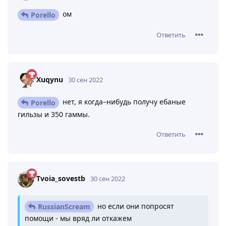
ом
Porello
Ответить
Xuqynu
30 сен 2022
нет, я когда–нибудь получу ебаные
Porello
гильзы и 350 гаммы.
Ответить
Tvoia_sovestb
30 сен 2022
но если они попросят
RussianScream
помощи - мы вряд ли откажем