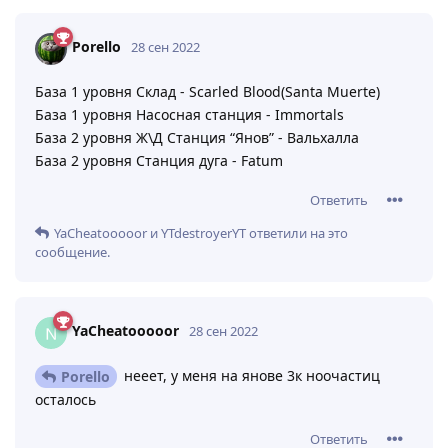
Porello
28 сен 2022
База 1 уровня Склад - Scarled Blood(Santa Muerte)
База 1 уровня Насосная станция - Immortals
База 2 уровня Ж\Д Станция “Янов” - Вальхалла
База 2 уровня Станция дуга - Fatum
Ответить
YaCheatooooor
и
YTdestroyerYT
ответили на это
сообщение.
YaCheatooooor
28 сен 2022
нееет, у меня на янове 3к ноочастиц
Porello
осталось
Ответить