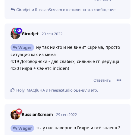
Girodjet
и
RussianScream
ответили на это сообщение.
Girodjet
29 сен 2022
ну так никто и не винит Скрима, просто
Wager
ситуация как из мема
4:19 Договорняки - для слабых, сильные гп деруцца
4:20 Гидра + Сэинтс incident
Ответить
Holy_MACJluHA
и
FreeseStudio
оценили это
.
RussianScream
29 сен 2022
ты у нас наверно в Гидре и всё знаешь?
Wager