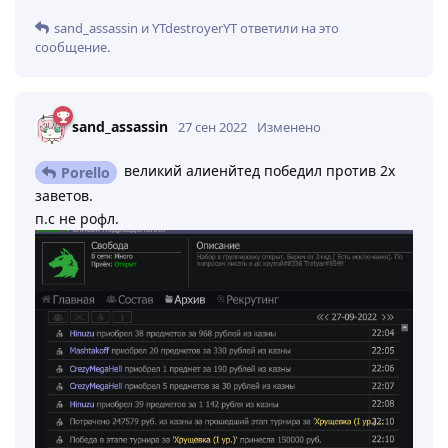
sand_assassin
и
YTdestroyerYT
ответили на это
сообщение.
sand_assassin
27 сен 2022
Изменено
великий алиенйтед победил против 2х
Porello
заветов.
п.с не рофл.