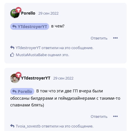
Porello
29 сен 2022
в чем?
YTdestroyerYT
Ответить
YTdestroyerYT
ответили на это сообщение.
MustaMustaBabe
оценил это
.
YTdestroyerYT
29 сен 2022
В том что эти две ГП вчера были
Porello
обоссаны билдерами и геймдизайнерами с такими-то
спавнами блять)
Ответить
Tvoia_sovestb
ответили на это сообщение.