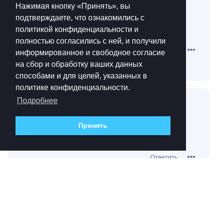
Нажимая кнопку «Принять», вы
ну эти договорняки так и
RussianScream
подтверждаете, что ознакомились с
работают, никто ж не подписывает договоров
политикой конфиденциальности и
возмездного оказания услуг, верно?
полностью согласились с ней, и получили
Ответить
информированное и свободное согласие
на сбор и обработку ваших данных
Muse
ответили на это сообщение.
способами и для целей, указанных в
политике конфиденциальности.
Подробнее
Muse
30 сен 2022
СМ договариваются конкретно о
Принять
Girodjet
взаимопомощи, насколько я знаю
Ответить
PaTHuK
ответили на это сообщение.
PaTHuK
30 сен 2022