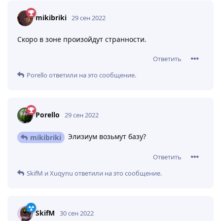
mikibriki
29 сен 2022
Cкоро в зоне произойдут странности.
Ответить
Porello
ответили на это сообщение.
Porello
29 сен 2022
Элизиум возьмут базу?
mikibriki
Ответить
SkifM
и
Xuqynu
ответили на это сообщение.
SkifM
30 сен 2022