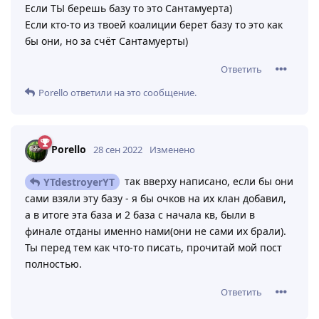
Если ТЫ берешь базу то это Сантамуерта)
Если кто-то из твоей коалиции берет базу то это как
бы они, но за счёт Сантамуерты)
Ответить
Porello
ответили на это сообщение.
Porello
28 сен 2022
Изменено
так вверху написано, если бы они
YTdestroyerYT
сами взяли эту базу - я бы очков на их клан добавил,
а в итоге эта база и 2 база с начала кв, были в
финале отданы именно нами(они не сами их брали).
Ты перед тем как что-то писать, прочитай мой пост
полностью.
Ответить