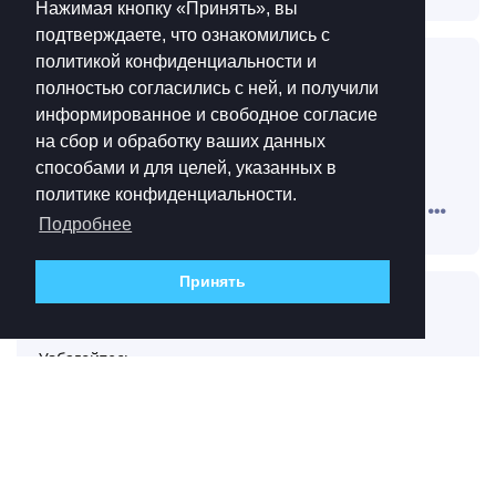
Нажимая кнопку «Принять», вы
подтверждаете, что ознакомились с
политикой конфиденциальности и
Simera
13 мая 2025
полностью согласились с ней, и получили
информированное и свободное согласие
Дратути
YaCheatooooor
на сбор и обработку ваших данных
Ебать ты конечно старый мем вспомнил
способами и для целей, указанных в
политике конфиденциальности.
Ответить
Подробнее
Принять
vbi1
13 мая 2025
Узбагойтесь
Ответить
moonshy5
открепил(а) тему
17 мая 2025
.