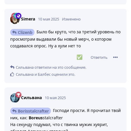
Simera
10 мая 2025
Изменено
Было бы круто, что за третий уровень по
Clizenb
просмотрам выдавали бы новый мерч, о котором
создавался опрос. Ну а хули нет то
Ответить
Сильвана
ответили на это сообщение.
Сильвана
и
Балбес
оценили это
.
Сильвана
10 мая 2025
Господи прости. Я прочитал твой
Borisstalcrafter
ник, как:
Boreus
stalcrafter
На секунду подумал, что с твинка мужик хуярит,