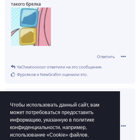
такого брелка
Ответить
YaCheatooooor
ответили на это сообщение.
Фурсяков
и
NewGrafon
оценили это
.
YaCheatooooor
13 мая 2025
Чтобы использовать данный сайт, вам
может потребоваться предоставить
казалось бы при чем тут…
vbi1
информацию, указанную в политике
Ответить
конфиденциальности, например,
использование «Cookie»‎ файлов.
Simera
ответили на это сообщение.