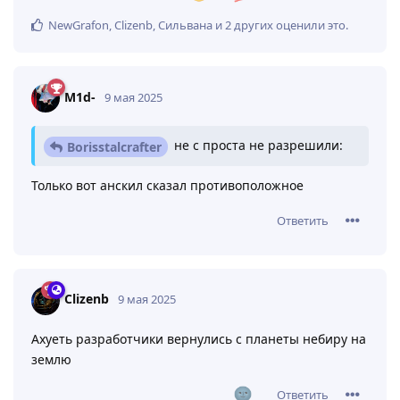
NewGrafon
,
Clizenb
,
Сильвана
и
2
других
оценили это
.
M1d-
9 мая 2025
не с проста не разрешили:
Borisstalcrafter
Только вот анскил сказал противоположное
Ответить
Clizenb
9 мая 2025
Ахуеть разработчики вернулись с планеты небиру на
землю
Ответить