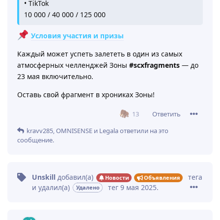
• TikTok
10 000 / 40 000 / 125 000
Условия участия и призы
Каждый может успеть залететь в один из самых
атмосферных челленджей Зоны
#scxfragments
— до
23 мая включительно.
Оставь свой фрагмент в хрониках Зоны!
Ответить
13
kravv285
,
OMNISENSE
и
Legala
ответили на это
сообщение.
Unskill
добавил(а)
тега
Новости
Объявления
и удалил(а)
тег
9 мая 2025
.
Удалено