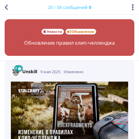
20
/
38
сообщений
Новости
Объявления
Обновление правил клип-челленджа
Unskill
9 мая 2025
Изменено