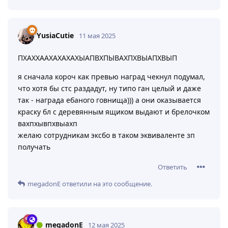
YusiaCutie
11 мая 2025
ПХАХХААХАХАХАХЫАПВХПЫВАХПХВЫАПХВЫП
я сначала короч как превью наград чекнул подумал,
что хотя бы стс раздадут, ну типо ган целый и даже
так - награда ебаного говнища))) а они оказывается
краску бл с деревянным ящиком выдают и брелочком
вахпхывпхвыахп
желаю сотрудникам эксбо в таком эквиваленте зп
получать
Ответить
megadonE
ответили на это сообщение.
megadonE
12 мая 2025