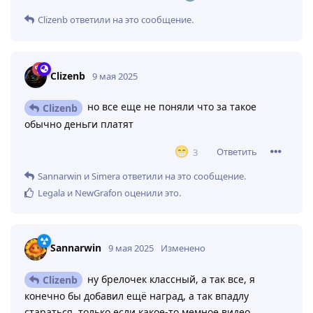
Clizenb
ответили на это сообщение.
Clizenb
9 мая 2025
но все еще не поняли что за такое
Clizenb
обычно деньги платят
Ответить
3
Sannarwin
и
Simera
ответили на это сообщение.
Legala
и
NewGrafon
оценили это
.
Sannarwin
9 мая 2025
Изменено
ну брелочек классный, а так все, я
Clizenb
конечно бы добавил ещё наград, а так впадлу
стараться, только если какое-то мемное видео