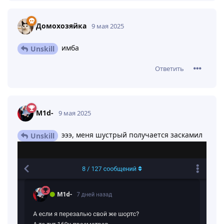
Домохозяйка
9 мая 2025
имба
Unskill
Ответить
M1d-
9 мая 2025
эээ, меня шустрый получается заскамил
Unskill