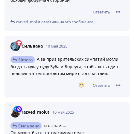
обходит форумчан стороной
Ответить
razved_mol0t
ответили на это сообщение.
Сильвана
10 мая 2025
А за приз зрительских симпатий могли
Simera
бы дать куклу-вуду Зуба и Бореуса, чтобы хоть один
человек в этом проклятом мире стал счастлив.
Ответить
razved_mol0t
10 мая 2025
кто знает…
Сильвана
Он может быть в этом самом треде