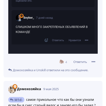
Ответить
4
Домохозяйка
и
Unskill
ответили на это сообщение.
Домохозяйка
9 мая 2025
самое прикольное что как бы они узнали
M1d-
если бы я снес старый видос и заново его бы залил ?