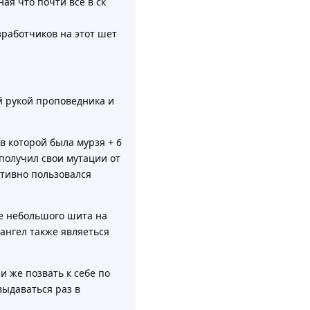
ая что почти все в ск
зработчиков на этот шет
й рукой проповедника и
в которой была мурзя + 6
 получил свои мутации от
ктивно пользовался
е небольшого шита на
ангел также являеться
и же позвать к себе по
выдаваться раз в