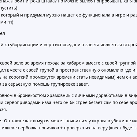
сонаж любит игрока штааа? но можно былоб попробывать хатя зн
пустить)
а который и придумал мурзю нашет ее функционала в игре и ра
ми гп)
гел
й к субординации и веро исповеданию завета являеться второ
своей воле во время похода за хабаром вместе с своей группой 
дил вместе с своей групой в пространственную ономалию где и
ь на короткий промежуток времени стать невидимым) чем он а
 за серьезную помошь групировке завет.
новном в бронекостюм Храмовник с личными доработками в вид
и сервоприводами изза чего он быстрее бегает сам по себе арх
рзя.
: Он также как и мурзя может появиться у игрока в убежише ил
ли же вербовка новичков + проверка их на веру (квест будет 