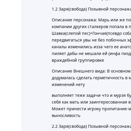
1.2 Заря(свобода) Позывной персонаж
Описание персонажа: Марь или же по 
компании других сталкеров попала в
Шавка(слепой пес)+Гончая(псевдо соб
передвигаться увы не без побочных э
каналы изменились изза чего ее анат
пиляет дабы не мешали ей (инфа пизд
враждебной группировке
Описание Внешнего вида: В основном 
додумалась сделать герметичность в м
изменений нету
выполняет теже задачи что и мурзя б
себя как мать или заинтересованная в
Может принести игроку пропитание-м
выносливость
2.2 Заря(свобода) Позывной персонаж