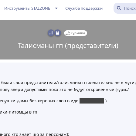
Инструменты STALZONE
Служба поддержки
Курилка
Талисманы гп (представители)
е были свои представители/талисманы гп желательно не в мути
полу звери допустимы пока это не будут откровенные фури:/
(девушки-дамы без херовых слов в иде
Бабы №;юх!
)
ики-питомцы в гп
ого кто знает шо за персонаж):