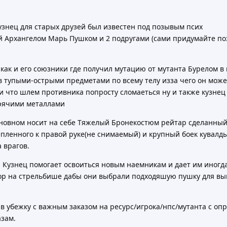
знец для старых друзей был известен под позывым псих
ей Архангелом Марь Пушком и 2 подругами (сами придумайте по
как и его союзники где получил мутацию от мутанта Бурелом 
ов тупыми-острыми предметами по всему телу изза чего он може
и что шлем противника попросту сломаеться ну и также кузне
орячими металлами
новном носит на себе Тяжелый Бронекостюм рейтар сделанный 
ленного к правой руке(не снимаемый) и крупный боек кувалды 
 врагов.
: Кузнец помогает освоиться новым наемникам и дает им иног
ор на стрельбише дабы они выбрали подходяшую пушку для вып
 в убежку с важным заказом на ресурс/игрока/нпс/мутанта с оп
азам.