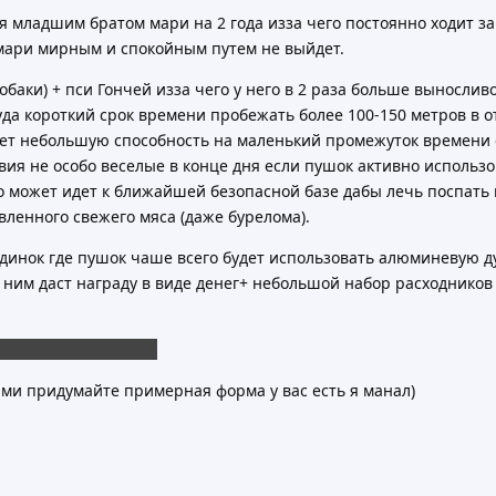
 младшим братом мари на 2 года изза чего постоянно ходит за 
мари мирным и спокойным путем не выйдет.
баки) + пси Гончей изза чего у него в 2 раза больше выносливо
да короткий срок времени пробежать более 100-150 метров в о
меет небольшую способность на маленький промежуток времени 
вия не особо веселые в конце дня если пушок активно использо
о может идет к ближайшей безопасной базе дабы лечь поспать 
вленного свежего мяса (даже бурелома).
единок где пушок чаше всего будет использовать алюминевую д
 ним даст награду в виде денег+ небольшой набор расходников
в и рубеж описывать
ми придумайте примерная форма у вас есть я манал)