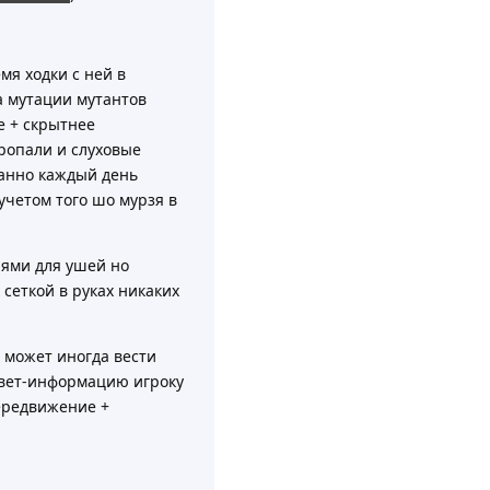
мя ходки с ней в
а мутации мутантов
е + скрытнее
ропали и слуховые
ранно каждый день
учетом того шо мурзя в
иями для ушей но
 сеткой в руках никаких
 может иногда вести
совет-информацию игроку
ередвижение +