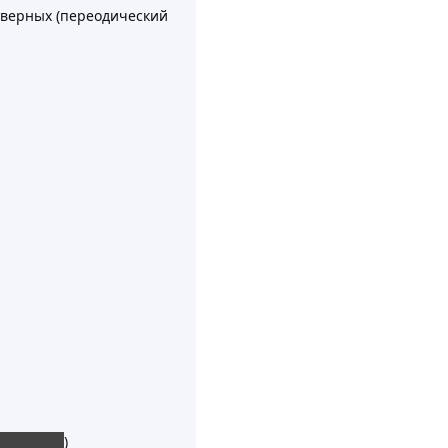
еверных (переодический
имать его
)