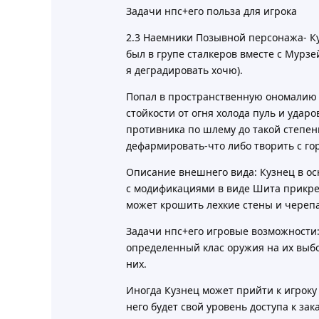
Задачи нпс+его польза для игрока
2.3 Наемники Позывной персонажа- Ку
был в групе сталкеров вместе с Мурз
я деградировать хочю).
Попал в пространственную ономалию 
стойкости от огня холода пуль и удар
противника по шлему до такой степен
дефармировать-что либо творить с г
Описание внешнего вида: Кузнец в ос
с модификациями в виде Шита прикреп
может крошить лехкие стены и черепа
Задачи нпс+его игровые возможности
определенный клас оружия на их выб
них.
Иногда Кузнец может прийти к игроку
него будет свой уровень доступа к зак