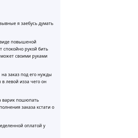
зывные я заебусь думать
в виде повышеной
т спокойно рукой бить
ц может своими руками
на заказ под его нужды
в левой изза чего он
да варик пошюпать
олнения заказа кстати о
ределенной оплатой у