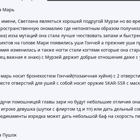
а Марь
имени, Светлана являеться хорошей подругой Мурзи но во вре
 пространственную ономалию где непонятным образом получил
ака) изза мутаций она стала лучше чюствовать запахи и быстре
фектов на голове Мари появились уши Гончей а прежние уши п
омия изменилась и также ногти стали когтями которые она ста
ец важная я знаю) с Мурзей держит добрые отношения даже с 
марь носит бронекостюм Гончий(позаичная хуйня) с 2 отверст
есте отверстий для ушей с собой носит оружие SKAR-SSR с маск
удучи помошницей главы зари но будут небольшие отличия она
 игроке девушка (шутки с флиртом тд и тп) или дать дельный 
едикаменты изредка может дать небольшой баф на скорость п
а Пушок