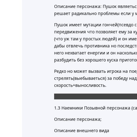
Описание персонажа: Пушок являеться
решает радикально проблемы если у 
Пушок имеет мутации гончей(псевдо со
передвижения что позволяет ему за ку
(что уж там у простых людей) и он и
дабы отвлечь противника но последст
него нехватает енергии и он наскольк
разбудить без хорошего куска пригото
Редко но может вызвать игрока на по
стрелять(выебываеться) за победу над
скорость+выносливость.
Нахуй я на это подписался еше наймо
1.3 Наемники Позывной персонажа (са
Описание персонажа;
Описание внешнего вида