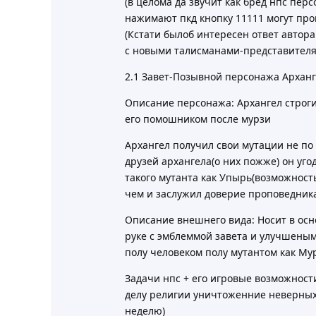
(в целома да звучит как бред нпс пер
нажимают пкд кнопку 11111 могут про
(Кстати былоб интересен ответ автор
с новыми талисманами-представителя
2.1 Завет-Позывной персонажа Архан
Описание персонажа: Архангел строги
его помошником после мурзи
Архангел получил свои мутации не по 
друзей архангела(о них пожже) он уго
такого мутанта как Упырь(возможност
чем и заслужил доверие проповедника
Описание внешнего вида: Носит в ос
руке с эмблеммой завета и улучшеным
полу человеком полу мутантом как Му
Задачи нпс + его игровые возможности
делу религии уничтоженние неверных и
неделю)