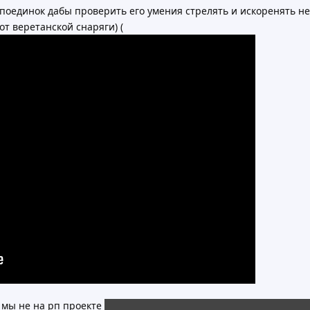
 поединок дабы проверить его умения стрелять и искоренять н
от веретанской снаряги) (
 мы не на рп проекте
но если хотите могу написать дабы +- пон