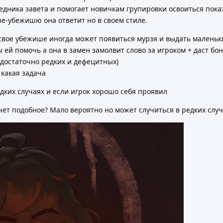
ника завета и помогает новичкам групировки освоиться показ
зе-убежишю она ответит но в своем стиле.
в свое убежише иногда может появиться мурзя и выдать маленьк
ы ей помочь а она в замен замолвит слово за игроком + даст бо
и достаточно редких и дефецитных)
 какая задача
едких случаях и если игрок хорошо себя проявил
чет подобное? Мало вероятно но может случиться в редких слу