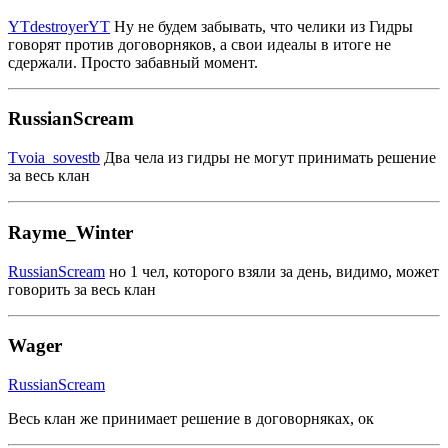
YTdestroyerYT
Ну не будем забывать, что челики из Гидры
говорят против договорняков, а свои идеалы в итоге не
сдержали. Просто забавный момент.
RussianScream
Tvoia_sovestb
Два чела из гидры не могут принимать решение
за весь клан
Rayme_Winter
RussianScream
но 1 чел, которого взяли за день, видимо, может
говорить за весь клан
Wager
RussianScream
Весь клан же принимает решение в договорняках, ок