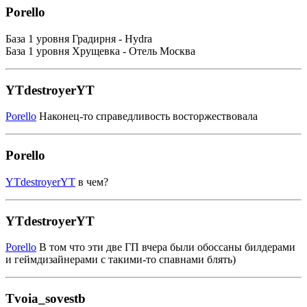
Porello
База 1 уровня Градирня - Hydra
База 1 уровня Хрущевка - Отель Москва
YTdestroyerYT
Porello
Наконец-то справедливость восторжествовала
Porello
YTdestroyerYT
в чем?
YTdestroyerYT
Porello
В том что эти две ГП вчера были обоссаны билдерами
и геймдизайнерами с такими-то спавнами блять)
Tvoia_sovestb