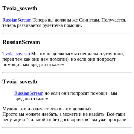
Tvoia_sovestb
RussianScream
Теперь вы должны же Саинтсам. Получается,
теперь развивается рулеточка помощи.
RussianScream
Tvoia_sovestb
Мы им не должны(мы специально уточнили,
перед тем как они нам помогли), но если они попросят
помощи - мы вряд ли откажем
Tvoia_sovestb
RussianScream
но если они попросят помощи - мы
вряд ли откажем
Мужик, это и означает, что вы им должны)
Просто вы можете наебать, а можете и не наебать. Всё-таки
репутацию “сильной гп без договорняков” вы уже просрали.