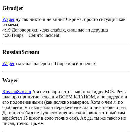
Girodjet
Wager
ну так никто и не винит Скрима, просто ситуация как
из мема
4:19 Договорняки - для слабых, сильные гп деруцца
4:20 Гидра + Сэинтс incident
RussianScream
Wager
ты у нас наверно в Гидре и всё знаешь?
Wager
RussianScream
А я не говорил что знаю про Гидру ВСЁ. Речь
шла про принятие решения ВСЕМ КЛАНОМ, а не лидером и
его подопеченными (как должно наверно). Хотя о чём я, по
сообщениями выше клан переобувочек, да и не в первый раз.
Да и про тебя я не лучшего мнения, скилловик, который сам
заработал 15 шмот в соло (точно сам). Ах да, ты же такого не
писал, точно. Да. 👀