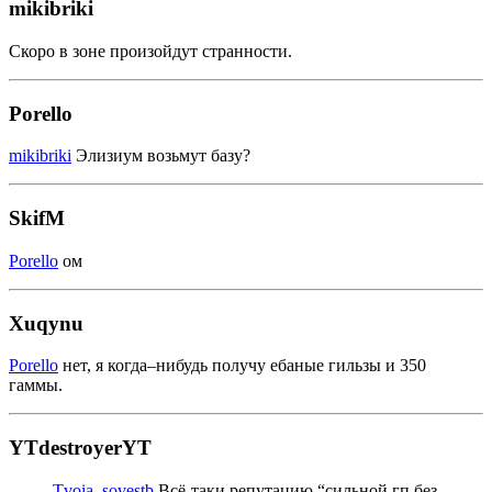
mikibriki
Cкоро в зоне произойдут странности.
Porello
mikibriki
Элизиум возьмут базу?
SkifM
Porello
ом
Xuqynu
Porello
нет, я когда–нибудь получу ебаные гильзы и 350
гаммы.
YTdestroyerYT
Tvoia_sovestb
Всё-таки репутацию “сильной гп без