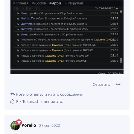
Ответить
Porello
ответили на это сообщение.
RikiTokanashi
оценил это
.
Porello
27 сен 2022