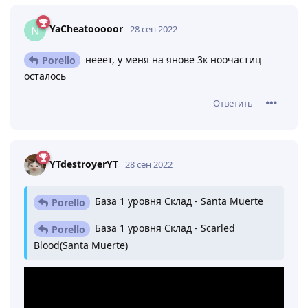
YaCheatooooor
28 сен 2022
нееет, у меня на янове 3к ноочастиц
Porello
осталось
Ответить
YTdestroyerYT
28 сен 2022
База 1 уровня Склад - Santa Muerte
Porello
База 1 уровня Склад - Scarled
Porello
Blood(Santa Muerte)