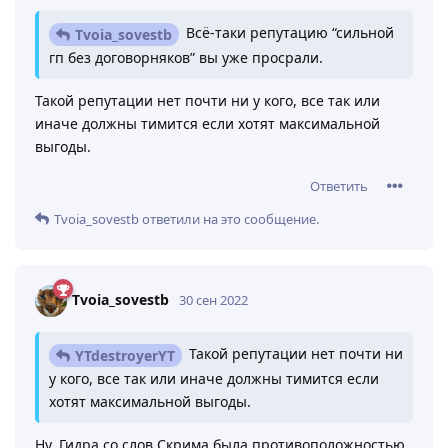
Всё-таки репутацию “сильной
Tvoia_sovestb
гп без договорняков” вы уже просрали.
Такой репутации нет почти ни у кого, все так или
иначе должны тимится если хотят максимальной
выгоды.
Ответить
Tvoia_sovestb
ответили на это сообщение.
Tvoia_sovestb
30 сен 2022
Такой репутации нет почти ни
YTdestroyerYT
у кого, все так или иначе должны тимится если
хотят максимальной выгоды.
Ну, Гидра со слов Скрима была противоположностью