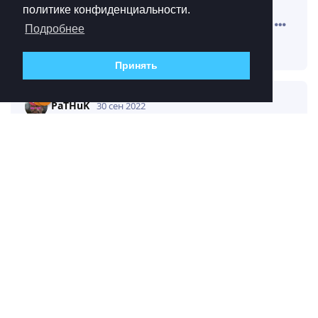
политике конфиденциальности.
Ответить
Подробнее
PaTHuK
ответили на это сообщение.
Принять
PaTHuK
30 сен 2022
их наглые капиталистические
Muse
договорняки и наша чистосердечная взаимопомощь
Ответить
SkifM
ответили на это сообщение.
DudeDeSade
оценил это
.
SkifM
30 сен 2022
бедный сало, он так хотел пкп сделать
PaTHuK