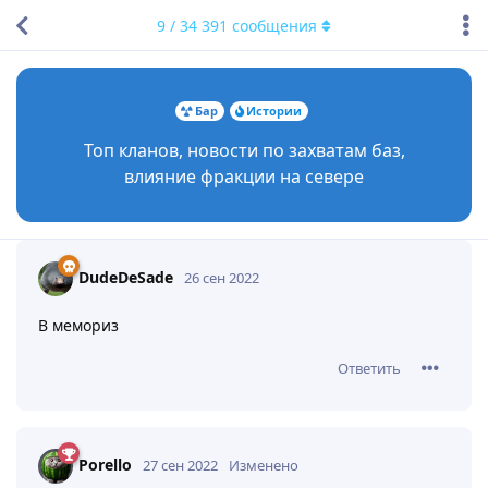
9
/
34 391
сообщения
Бар
Истории
Топ кланов, новости по захватам баз,
влияние фракции на севере
DudeDeSade
26 сен 2022
В мемориз
Ответить
Porello
27 сен 2022
Изменено