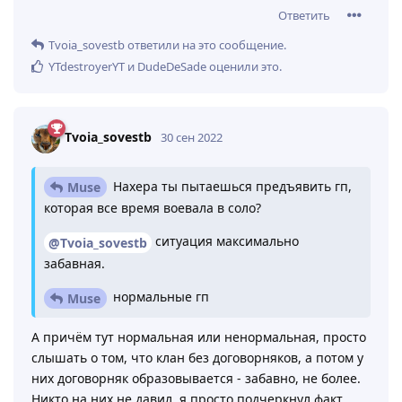
Ответить
Tvoia_sovestb
ответили на это сообщение.
YTdestroyerYT
и
DudeDeSade
оценили это
.
Tvoia_sovestb
30 сен 2022
Нахера ты пытаешься предъявить гп,
Muse
которая все время воевала в соло?
ситуация максимально
@Tvoia_sovestb
забавная.
нормальные гп
Muse
А причём тут нормальная или ненормальная, просто
слышать о том, что клан без договорняков, а потом у
них договорняк образовывается - забавно, не более.
Никто на них не давил, я просто подчеркнул факт