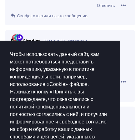
Ответить
Girodjet
ответили на это сообщение.
Girodjet
30 сен 2022
Изменено
ну эти договорняки так и
Чтобы использовать данный сайт, вам
RussianScream
может потребоваться предоставить
работают, никто ж не подписывает договоров
возмездного оказания услуг, верно?
информацию, указанную в политике
конфиденциальности, например,
Ответить
использование «Cookie»‎ файлов.
Нажимая кнопку «Принять», вы
Muse
ответили на это сообщение.
подтверждаете, что ознакомились с
политикой конфиденциальности и
полностью согласились с ней, и получили
Muse
30 сен 2022
информированное и свободное согласие
на сбор и обработку ваших данных
СМ договариваются конкретно о
Girodjet
способами и для целей, указанных в
взаимопомощи, насколько я знаю