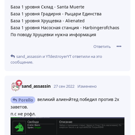
База 1 уровня Склад - Santa Muerte
База 1 уровня Градирня - Рыцари Единства
База 1 уровня Хрущевка - Alienated
База 1 уровня Насосная станция - Harbingerofchaos
По поводу Хрущевки нужна информация
Ответить
sand_assassin
и
YTdestroyerYT
ответили на это
сообщение.
sand_assassin
27 сен 2022
Изменено
великий алиенйтед победил против 2х
Porello
заветов.
п.с не рофл.