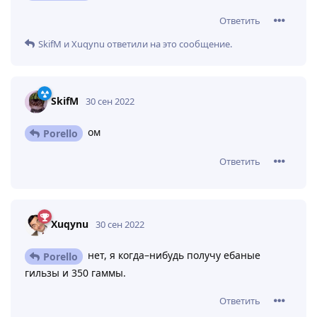
Ответить
SkifM
и
Xuqynu
ответили на это сообщение.
SkifM
30 сен 2022
ом
Porello
Ответить
Xuqynu
30 сен 2022
нет, я когда–нибудь получу ебаные
Porello
гильзы и 350 гаммы.
Ответить