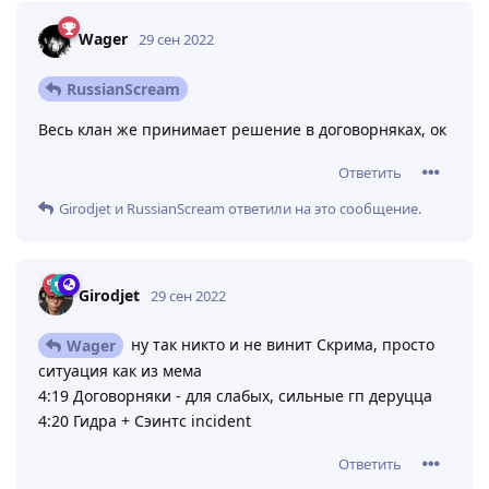
Wager
29 сен 2022
RussianScream
Весь клан же принимает решение в договорняках, ок
Ответить
Girodjet
и
RussianScream
ответили на это сообщение.
Girodjet
29 сен 2022
ну так никто и не винит Скрима, просто
Wager
ситуация как из мема
4:19 Договорняки - для слабых, сильные гп деруцца
4:20 Гидра + Сэинтс incident
Ответить