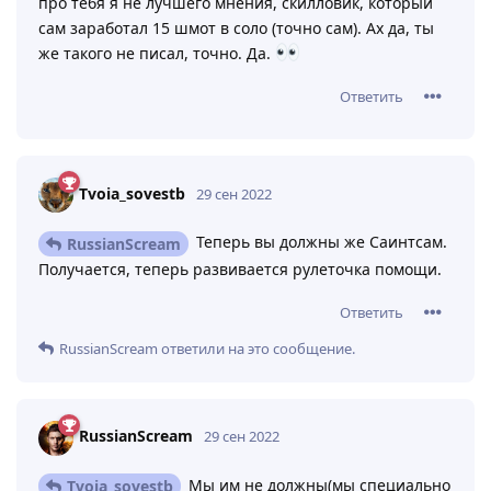
про тебя я не лучшего мнения, скилловик, который
сам заработал 15 шмот в соло (точно сам). Ах да, ты
же такого не писал, точно. Да.
Ответить
Tvoia_sovestb
29 сен 2022
Теперь вы должны же Саинтсам.
RussianScream
Получается, теперь развивается рулеточка помощи.
Ответить
RussianScream
ответили на это сообщение.
RussianScream
29 сен 2022
Мы им не должны(мы специально
Tvoia_sovestb