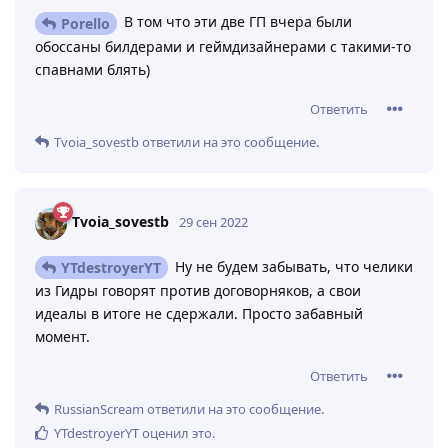
В том что эти две ГП вчера были
Porello
обоссаны билдерами и геймдизайнерами с такими-то
спавнами блять)
Ответить
Tvoia_sovestb
ответили на это сообщение.
Tvoia_sovestb
29 сен 2022
Ну не будем забывать, что челики
YTdestroyerYT
из Гидры говорят против договорняков, а свои
идеалы в итоге не сдержали. Просто забавный
момент.
Ответить
RussianScream
ответили на это сообщение.
YTdestroyerYT
оценил это
.