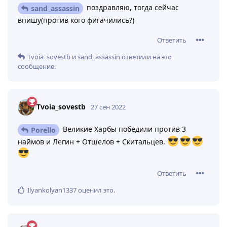
поздравляю, тогда сейчас
sand_assassin
впишу(против кого фигачились?)
Ответить
Tvoia_sovestb
и
sand_assassin
ответили на это
сообщение.
Tvoia_sovestb
27 сен 2022
Великие Харбы победили против 3
Porello
наймов и Легин + Отшелов + Скитальцев.
Ответить
Ilyankolyan1337
оценил это
.