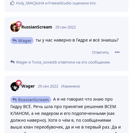
Holy_MACJluHA
и
FreeseStudio
оценили это
.
RussianScream
29 сен 2022
ты у нас наверно в Гидре и всё знаешь?
Wager
Ответить
Wager
и
Tvoia_sovestb
ответили на это сообщение.
Wager
29 сен 2022
Изменено
А я не говорил что знаю про
RussianScream
Гидру ВСЁ. Речь шла про принятие решения ВСЕМ
КЛАНОМ, а не лидером и его подопеченными (как
должно наверно). Хотя о чём я, по сообщениями
выше клан переобувочек, да и не в первый раз. Да и