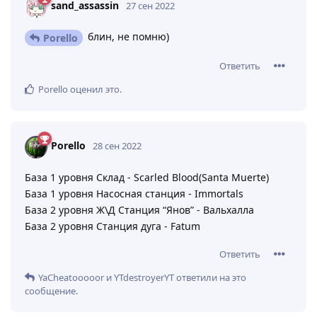
sand_assassin
27 сен 2022
блин, не помню)
Porello
Ответить
Porello
оценил это
.
Porello
28 сен 2022
База 1 уровня Склад - Scarled Blood(Santa Muerte)
База 1 уровня Насосная станция - Immortals
База 2 уровня Ж\Д Станция “Янов” - Вальхалла
База 2 уровня Станция дуга - Fatum
Ответить
YaCheatooooor
и
YTdestroyerYT
ответили на это
сообщение.